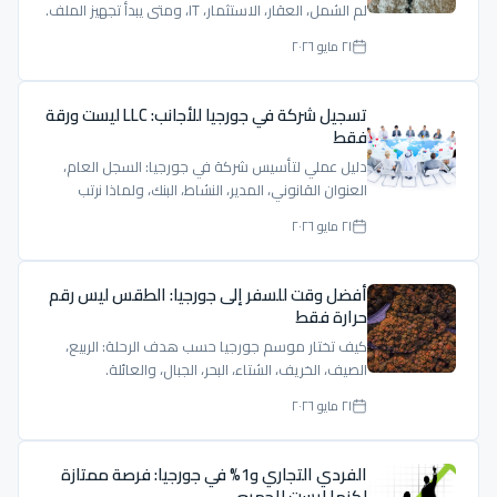
لم الشمل، العقار، الاستثمار، IT، ومتى يبدأ تجهيز الملف.
٢١ مايو ٢٠٢٦
تسجيل شركة في جورجيا للأجانب: LLC ليست ورقة
فقط
دليل عملي لتأسيس شركة في جورجيا: السجل العام،
العنوان القانوني، المدير، النشاط، البنك، ولماذا نرتب
الملف قبل التسجيل.
٢١ مايو ٢٠٢٦
أفضل وقت للسفر إلى جورجيا: الطقس ليس رقم
حرارة فقط
كيف تختار موسم جورجيا حسب هدف الرحلة: الربيع،
الصيف، الخريف، الشتاء، البحر، الجبال، والعائلة.
٢١ مايو ٢٠٢٦
الفردي التجاري و1% في جورجيا: فرصة ممتازة
لكنها ليست للجميع