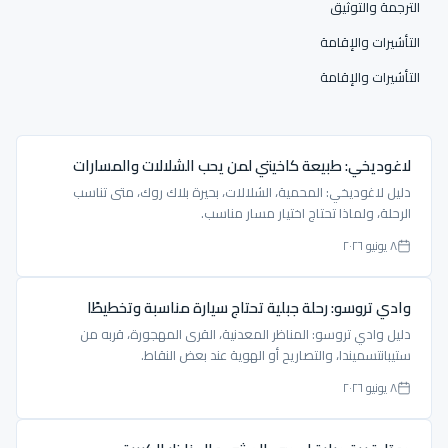
الترجمة والتوثيق
التأشيرات والإقامة
التأشيرات والإقامة
لاغوديخي: طبيعة كاخيتي لمن يحب الشلالات والمسارات
دليل لاغوديخي: المحمية، الشلالات، بحيرة بلاك روك، متى تناسب
الرحلة، ولماذا تحتاج اختيار مسار مناسب.
٨ يونيو ٢٠٢٦
وادي تروسو: رحلة جبلية تحتاج سيارة مناسبة وتخطيطًا
دليل وادي تروسو: المناظر المعدنية، القرى المهجورة، قربه من
ستيبانتسميندا، والتصاريح أو الهوية عند بعض النقاط.
٨ يونيو ٢٠٢٦