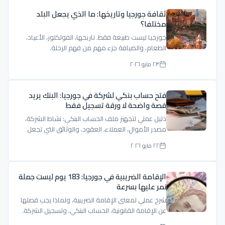
ثقافة جورجيا وتاريخها: ما الذي يجعل البلد
مختلفا؟
جورجيا ليست طبيعة فقط. تاريخها، الفولكلور، الأعياد،
الطعام، والضيافة جزء مهم من فهم الرحلة.
٢٣ مايو ٢٠٢٦
فتح حساب بنكي لشركة في جورجيا: البنك يريد
قصة واضحة لا ورقة تسجيل فقط
دليل عملي لتجهيز ملف الحساب البنكي: نشاط الشركة،
مصدر الأموال، العملاء، العقود، والوثائق التي تجعل
الملف مفهومًا.
٢٢ مايو ٢٠٢٦
الإقامة الضريبية في جورجيا: 183 يوم ليست جملة
نمر عليها بسرعة
شرح عملي لمعنى الإقامة الضريبية، ولماذا يجب فصلها
عن الإقامة القانونية، الحساب البنكي، وتسجيل الشركة.