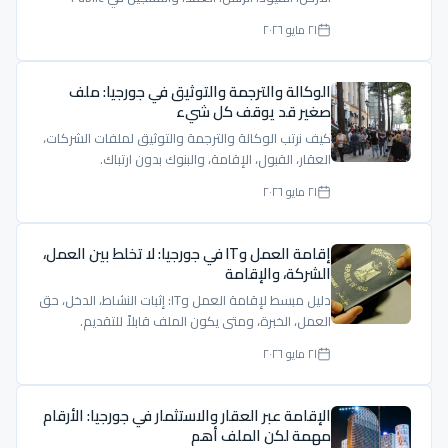
Registry.
٢١ مايو ٢٠٢٦
الوكالة والترجمة والتوثيق في جورجيا: ملف
صغير قد يوقف كل شيء
كيف نرتب الوكالة والترجمة والتوثيق لملفات الشركات،
العقار، القبول، الإقامة، والبنوك بدون ارتباك.
٢١ مايو ٢٠٢٦
إقامة العمل وIT في جورجيا: لا تخلط بين العمل،
الشركة، والإقامة
دليل مبسط لإقامة العمل وIT: إثبات النشاط، الدخل، حق
العمل، الخبرة، ومتى يكون الملف قابلاً للتقديم.
٢١ مايو ٢٠٢٦
الإقامة عبر العقار والاستثمار في جورجيا: الأرقام
مهمة لكن الملف أهم