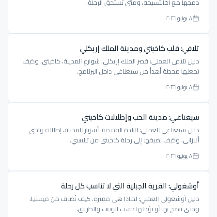
دمجها مع أخالتسيخه، ومتى تستحق الرحلة.
٨ يونيو ٢٠٢٦
تلافي: قلب كاخيتي ومدينة الملك إريكلي
دليل تلافي العملي: قصر الملك إريكلي، شوارع المدينة، كاخيتي، وكيف
تجعلها محطة أهدأ من سيغناغي داخل البرنامج.
٨ يونيو ٢٠٢٦
سيغناغي: مدينة الحب وإطلالات كاخيتي
دليل سيغناغي العملي: البلدة القديمة، أسوار المدينة، إطلالة وادي
ألازاني، وكيف نضيفها إلى رحلة كاخيتي من تبليسي.
٨ يونيو ٢٠٢٦
أوشغولي: القرية الجبلية التي لا تناسب كل رحلة
دليل أوشغولي العملي: لماذا هي مميزة، كيف تُضاف من ميستيا،
ومتى ننصح بها أو نؤجلها حسب الوقت والطريق.