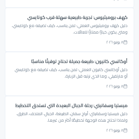
كهف بروميثيوس: تجربة طبيعية سهلة قرب كوتايسي
دليل كهف بروميثيوس العملي: لمن يناسب، كيف تضيفه مع كوتايسي،
ومتى يكون خيارًا ممتازًا للعائلات.
٨ يونيو ٢٠٢٦
أوكاتسي كانيون: طبيعة جميلة تحتاج توقيتًا مناسبًا
دليل أوكاتسي كانيون العملي: لمن يناسب، كيف تضيفه مع كوتايسي
أو مارتفيلي، وما الذي نرتبه قبل الزيارة.
٨ يونيو ٢٠٢٦
ميستيا وسفانيتي: رحلة الجبال البعيدة التي تستحق التخطيط
دليل ميستيا وسفانيتي: أبراج سفان، الطبيعة، الجبال، المتحف، الطرق،
ولماذا تحتاج هذه الوجهة تخطيطًا أكثر من غيرها.
٨ يونيو ٢٠٢٦