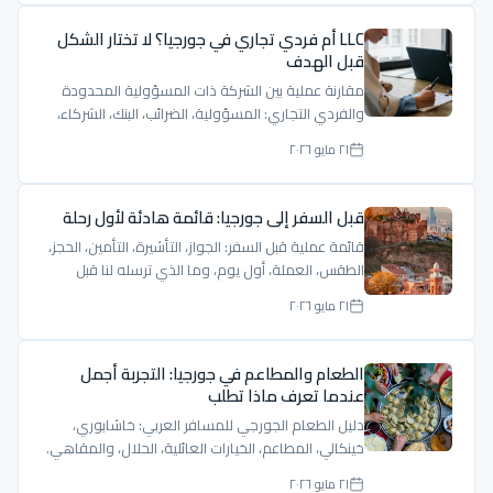
LLC أم فردي تجاري في جورجيا؟ لا تختار الشكل
قبل الهدف
مقارنة عملية بين الشركة ذات المسؤولية المحدودة
والفردي التجاري: المسؤولية، الضرائب، البنك، الشركاء،
والإقامة.
٢١ مايو ٢٠٢٦
قبل السفر إلى جورجيا: قائمة هادئة لأول رحلة
قائمة عملية قبل السفر: الجواز، التأشيرة، التأمين، الحجز،
الطقس، العملة، أول يوم، وما الذي ترسله لنا قبل
الرحلة.
٢١ مايو ٢٠٢٦
الطعام والمطاعم في جورجيا: التجربة أجمل
عندما تعرف ماذا تطلب
دليل الطعام الجورجي للمسافر العربي: خاشابوري،
خينكالي، المطاعم، الخيارات العائلية، الحلال، والمقاهي.
٢١ مايو ٢٠٢٦