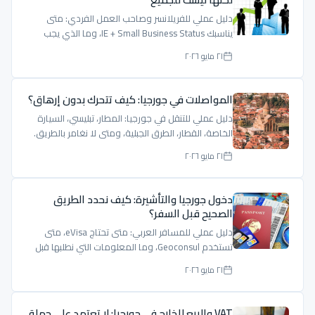
دليل عملي للفريلانسر وصاحب العمل الفردي: متى
يناسبك IE + Small Business Status، وما الذي يجب
فحصه قبل الاعتماد على 1%.
٢١ مايو ٢٠٢٦
المواصلات في جورجيا: كيف تتحرك بدون إرهاق؟
دليل عملي للتنقل في جورجيا: المطار، تبليسي، السيارة
الخاصة، القطار، الطرق الجبلية، ومتى لا نغامر بالطريق.
٢١ مايو ٢٠٢٦
دخول جورجيا والتأشيرة: كيف نحدد الطريق
الصحيح قبل السفر؟
دليل عملي للمسافر العربي: متى تحتاج eVisa، متى
تستخدم Geoconsul، وما المعلومات التي نطلبها قبل
إعطاء جواب واضح.
٢١ مايو ٢٠٢٦
VAT والبيع للخارج في جورجيا: لا تعتمد على جملة