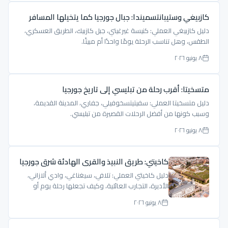
كازبيغي وستيبانتسميندا: جبال جورجيا كما يتخيلها المسافر
دليل كازبيغي العملي: كنيسة غيرغيتي، جبل كازبيك، الطريق العسكري،
الطقس، وهل تناسب الرحلة يومًا واحدًا أم مبيتًا.
٨ يونيو ٢٠٢٦
متسخيتا: أقرب رحلة من تبليسي إلى تاريخ جورجيا
دليل متسخيتا العملي: سفيتيتسخوفيلي، جفاري، المدينة القديمة،
وسبب كونها من أفضل الرحلات القصيرة من تبليسي.
٨ يونيو ٢٠٢٦
كاخيتي: طريق النبيذ والقرى الهادئة شرق جورجيا
دليل كاخيتي العملي: تلافي، سيغناغي، وادي ألازاني،
الأديرة، التجارب العائلية، وكيف تجعلها رحلة يوم أو
ليلتين.
٨ يونيو ٢٠٢٦