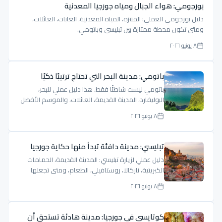
بورجومي: هواء الجبال ومياه جورجيا المعدنية
دليل بورجومي العملي: المنتزه، المياه المعدنية، الغابات، العائلات،
ومتى تكون محطة ممتازة بين تبليسي وباتومي.
٨ يونيو ٢٠٢٦
باتومي: مدينة البحر التي تحتاج ترتيبًا ذكيًا
باتومي ليست شاطئًا فقط. هذا دليل عملي للبحر،
البوليفارد، المدينة القديمة، العائلات، والموسم الأفضل
لزيارة باتومي.
٨ يونيو ٢٠٢٦
تبليسي: مدينة دافئة تبدأ منها حكاية جورجيا
دليل عملي لزيارة تبليسي: المدينة القديمة، الحمامات
الكبريتية، ناركالا، روستافيلي، الطعام، ومتى تجعلها
مركز رحلتك.
٨ يونيو ٢٠٢٦
كوتايسي في جورجيا: مدينة هادئة تستحق أن