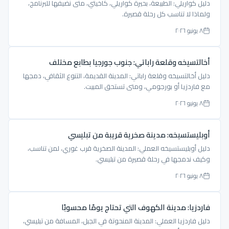
دليل كواريلي: الطبيعة، بحيرة كواريلي، كاخيتي، متى نضيفها للبرنامج،
ولماذا لا تناسب كل رحلة قصيرة.
٨ يونيو ٢٠٢٦
أخالتسيخه وقلعة راباتي: جنوب جورجيا بطابع مختلف
دليل أخالتسيخه وقلعة راباتي: المدينة القديمة، التنوع الثقافي، دمجها
مع فاردزيا أو بورجومي، ومتى تستحق المبيت.
٨ يونيو ٢٠٢٦
أوبليستسيخه: مدينة صخرية قريبة من تبليسي
دليل أوبليستسيخه العملي: المدينة الصخرية قرب غوري، لمن تناسب،
وكيف ندمجها في رحلة قصيرة من تبليسي.
٨ يونيو ٢٠٢٦
فاردزيا: مدينة الكهوف التي تحتاج يومًا محسوبًا
دليل فاردزيا العملي: المدينة المنحوتة في الجبل، المسافة من تبليسي،