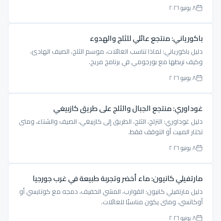
٨ يونيو ٢٠٢٦
باكورياني: منتجع عائلي للثلج والهدوء
دليل باكورياني: لماذا تناسب العائلات، موسم الثلج، الصيف الهادئ،
وكيف نربطها مع بورجومي في برنامج مريح.
٨ يونيو ٢٠٢٦
غوداوري: منتجع الجبال والثلج على طريق كازبيغي
دليل غوداوري: التزلج، الثلج، الطريق إلى كازبيغي، الصيف والشتاء، ومتى
تختار المبيت أو التوقف فقط.
٨ يونيو ٢٠٢٦
مارتفيلي كانيون: ماء أخضر وتجربة طبيعة في غرب جورجيا
دليل مارتفيلي كانيون: القوارب، المشي الخفيف، دمجه مع كوتايسي أو
أوكاتسي، ومتى يكون مناسبًا للعائلات.
٨ يونيو ٢٠٢٦