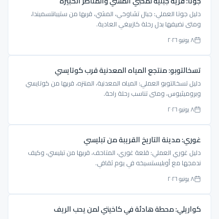
جوتا: قرية جبلية لمحبي المشي والمناظر الكبيرة
دليل جوتا العملي: جبال تشاوخي، المشي، قربها من ستيبانتسميندا،
ومتى نضيفها بدل رحلة كازبيغي العادية.
٨ يونيو ٢٠٢٦
تسخالتوبو: منتجع المياه المعدنية قرب كوتايسي
دليل تسخالتوبو العملي: المياه المعدنية، المنتزه، قربها من كوتايسي
وبروميثيوس، ومتى تناسب رحلة راحة.
٨ يونيو ٢٠٢٦
غوري: مدينة التاريخ القريبة من تبليسي
دليل غوري العملي: قلعة غوري، المتاحف، قربها من تبليسي، وكيف
ندمجها مع أوبليستسيخه في يوم ثقافي.
٨ يونيو ٢٠٢٦
كواريلي: محطة هادئة في كاخيتي لمن يحب الريف