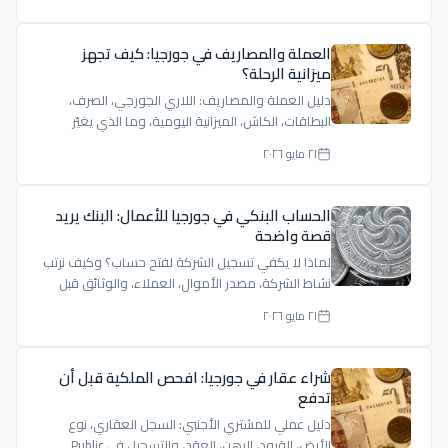
العملة والمصاريف في جورجيا: كيف تجهز
ميزانية الرحلة؟
دليل العملة والمصاريف: اللاري الجورجي، الصرف،
البطاقات، الكاش، الميزانية اليومية، وما الذي يغيّر
السعر.
٢١ مايو ٢٠٢٦
الحساب البنكي في جورجيا للأعمال: البنك يريد
قصة واضحة
لماذا لا يكفي تسجيل الشركة لفتح حساب؟ وكيف نرتب
نشاط الشركة، مصدر الأموال، العملاء، والوثائق قبل
مقابلة البنك.
٢١ مايو ٢٠٢٦
شراء عقار في جورجيا: افحص الملكية قبل أن
تدفع
دليل عملي للمشتري الأجنبي: السجل العقاري، نوع
الأرض، القيود، الرهن، العقد، والتسجيل في Public