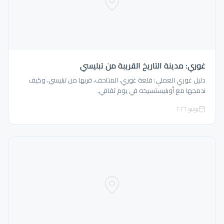
غوري: مدينة التاريخ القريبة من تبليسي
دليل غوري العملي: قلعة غوري، المتاحف، قربها من تبليسي، وكيف
ندمجها مع أوبليستسيخه في يوم ثقافي.
يونيو ٢٠٢٦