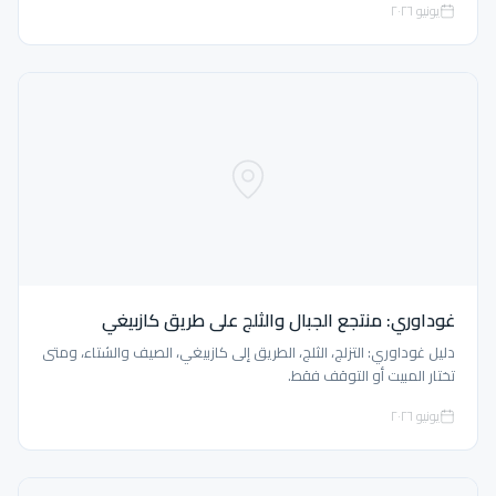
يونيو ٢٠٢٦
غوداوري: منتجع الجبال والثلج على طريق كازبيغي
دليل غوداوري: التزلج، الثلج، الطريق إلى كازبيغي، الصيف والشتاء، ومتى
تختار المبيت أو التوقف فقط.
يونيو ٢٠٢٦