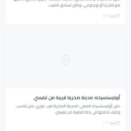
مع فاردزيا أو بورجومي، ومتى تستحق المبيت.
يونيو ٢٠٢٦
أوبليستسيخه: مدينة صخرية قريبة من تبليسي
دليل أوبليستسيخه العملي: المدينة الصخرية قرب غوري، لمن تناسب،
وكيف ندمجها في رحلة قصيرة من تبليسي.
يونيو ٢٠٢٦