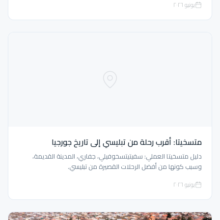
يونيو ٢٠٢٦
متسخيتا: أقرب رحلة من تبليسي إلى تاريخ جورجيا
دليل متسخيتا العملي: سفيتيتسخوفيلي، جفاري، المدينة القديمة،
وسبب كونها من أفضل الرحلات القصيرة من تبليسي.
يونيو ٢٠٢٦