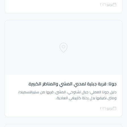
يونيو ٢٠٢٦
جوتا: قرية جبلية لمحبي المشي والمناظر الكبيرة
دليل جوتا العملي: جبال تشاوخي، المشي، قربها من ستيبانتسميندا،
ومتى نضيفها بدل رحلة كازبيغي العادية.
يونيو ٢٠٢٦