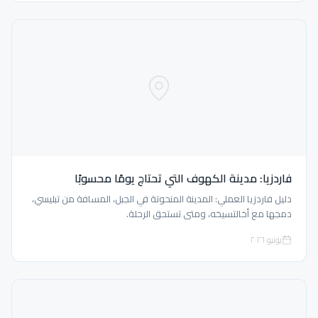
فاردزيا: مدينة الكهوف التي تحتاج يومًا محسوبًا
دليل فاردزيا العملي: المدينة المنحوتة في الجبل، المسافة من تبليسي،
دمجها مع أخالتسيخه، ومتى تستحق الرحلة.
يونيو ٢٠٢٦