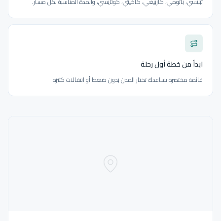
تبليسي، باتومي، كازبيغي، كاخيتي، كوتايسي، والمدة المناسبة لكل مسار.
ابدأ من خطة أول رحلة
قائمة مختصرة تساعدك تختار المدن بدون ضغط أو انتقالات كثيرة.