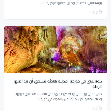
روستافيلي، الطعام، ومتى تجعلها مركز رحلتك.
يونيو ٢٠٢٦
كوتايسي في جورجيا: مدينة هادئة تستحق أن تبدأ منها
الرحلة
دليل عملي وإنساني لزيارة كوتايسي: متى تناسبك، ماذا ترى حولها،
وكيف نجعلها جزءًا مريحًا من برنامجك في جورجيا.
يونيو ٢٠٢٦