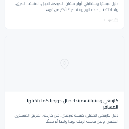
دليل ميستيا وسفانيتي: أبراج سفان، الطبيعة، الجبال، المتحف، الطرق،
ولماذا تحتاج هذه الوجهة تخطيطًا أكثر من غيرها.
يونيو ٢٠٢٦
كازبيغي وستيبانتسميندا: جبال جورجيا كما يتخيلها
المسافر
دليل كازبيغي العملي: كنيسة غيرغيتي، جبل كازبيك، الطريق العسكري،
الطقس، وهل تناسب الرحلة يومًا واحدًا أم مبيتًا.