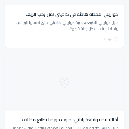
كواريلي: محطة هادئة في كاخيتي لمن يحب الريف
دليل كواريلي: الطبيعة، بحيرة كواريلي، كاخيتي، متى نضيفها للبرنامج،
ولماذا لا تناسب كل رحلة قصيرة.
يونيو ٢٠٢٦
أخالتسيخه وقلعة راباتي: جنوب جورجيا بطابع مختلف
دليل أخالتسيخه وقلعة راباتي: المدينة القديمة، التنوع الثقافي، دمجها