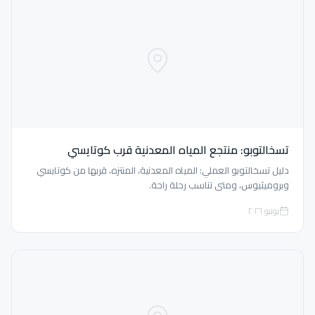
تسخالتوبو: منتجع المياه المعدنية قرب كوتايسي
دليل تسخالتوبو العملي: المياه المعدنية، المنتزه، قربها من كوتايسي
وبروميثيوس، ومتى تناسب رحلة راحة.
يونيو ٢٠٢٦