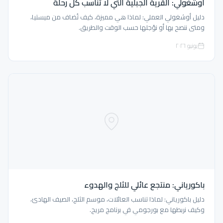
أوشغولي: القرية الجبلية التي لا تناسب كل رحلة
دليل أوشغولي العملي: لماذا هي مميزة، كيف تُضاف من ميستيا،
ومتى ننصح بها أو نؤجلها حسب الوقت والطريق.
يونيو ٢٠٢٦
باكورياني: منتجع عائلي للثلج والهدوء
دليل باكورياني: لماذا تناسب العائلات، موسم الثلج، الصيف الهادئ،
وكيف نربطها مع بورجومي في برنامج مريح.