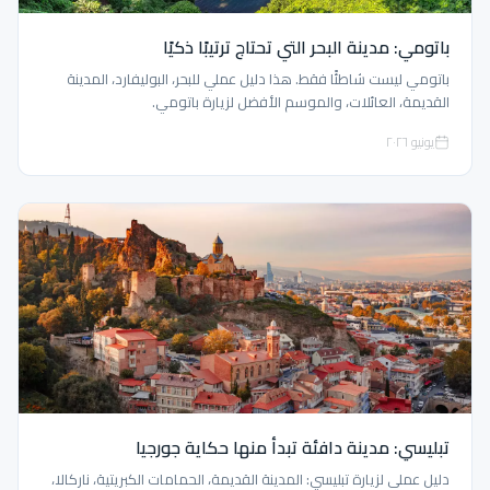
باتومي: مدينة البحر التي تحتاج ترتيبًا ذكيًا
باتومي ليست شاطئًا فقط. هذا دليل عملي للبحر، البوليفارد، المدينة
القديمة، العائلات، والموسم الأفضل لزيارة باتومي.
يونيو ٢٠٢٦
تبليسي: مدينة دافئة تبدأ منها حكاية جورجيا
دليل عملي لزيارة تبليسي: المدينة القديمة، الحمامات الكبريتية، ناركالا،