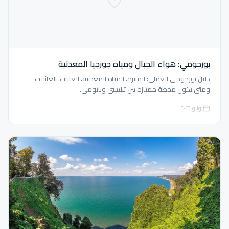
بورجومي: هواء الجبال ومياه جورجيا المعدنية
دليل بورجومي العملي: المنتزه، المياه المعدنية، الغابات، العائلات،
ومتى تكون محطة ممتازة بين تبليسي وباتومي.
يونيو ٢٠٢٦