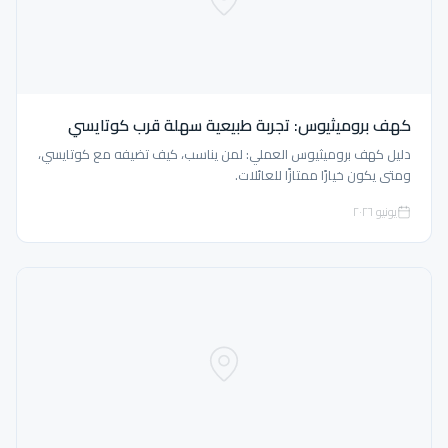
كهف بروميثيوس: تجربة طبيعية سهلة قرب كوتايسي
دليل كهف بروميثيوس العملي: لمن يناسب، كيف تضيفه مع كوتايسي،
ومتى يكون خيارًا ممتازًا للعائلات.
يونيو ٢٠٢٦