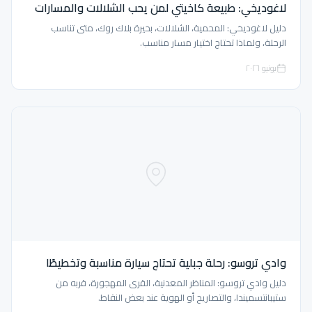
لاغوديخي: طبيعة كاخيتي لمن يحب الشلالات والمسارات
دليل لاغوديخي: المحمية، الشلالات، بحيرة بلاك روك، متى تناسب
الرحلة، ولماذا تحتاج اختيار مسار مناسب.
يونيو ٢٠٢٦
وادي تروسو: رحلة جبلية تحتاج سيارة مناسبة وتخطيطًا
دليل وادي تروسو: المناظر المعدنية، القرى المهجورة، قربه من
ستيبانتسميندا، والتصاريح أو الهوية عند بعض النقاط.