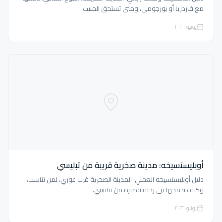
مع فاردزيا أو بورجومي، ومتى تستحق المبيت.
يونيو ٢٠٢٦
أوبليستسيخه: مدينة صخرية قريبة من تبليسي
دليل أوبليستسيخه العملي: المدينة الصخرية قرب غوري، لمن تناسب،
وكيف ندمجها في رحلة قصيرة من تبليسي.
يونيو ٢٠٢٦