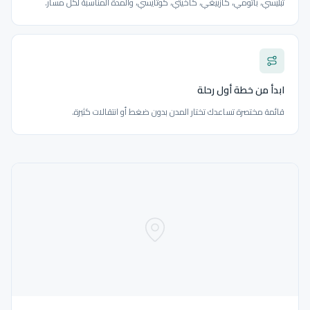
تبليسي، باتومي، كازبيغي، كاخيتي، كوتايسي، والمدة المناسبة لكل مسار.
ابدأ من خطة أول رحلة
قائمة مختصرة تساعدك تختار المدن بدون ضغط أو انتقالات كثيرة.