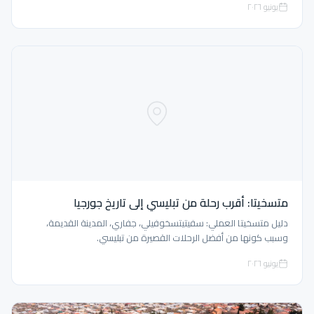
يونيو ٢٠٢٦
متسخيتا: أقرب رحلة من تبليسي إلى تاريخ جورجيا
دليل متسخيتا العملي: سفيتيتسخوفيلي، جفاري، المدينة القديمة،
وسبب كونها من أفضل الرحلات القصيرة من تبليسي.
يونيو ٢٠٢٦