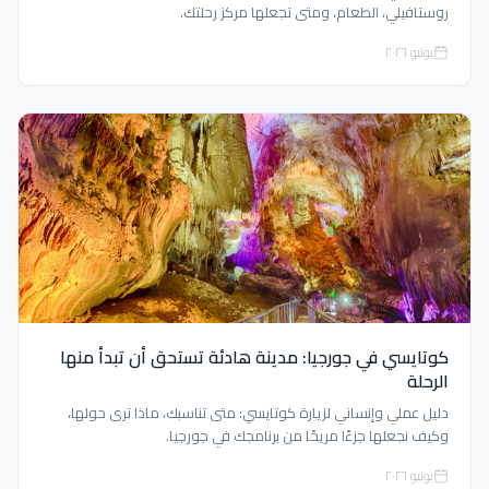
روستافيلي، الطعام، ومتى تجعلها مركز رحلتك.
يونيو ٢٠٢٦
كوتايسي في جورجيا: مدينة هادئة تستحق أن تبدأ منها
الرحلة
دليل عملي وإنساني لزيارة كوتايسي: متى تناسبك، ماذا ترى حولها،
وكيف نجعلها جزءًا مريحًا من برنامجك في جورجيا.
يونيو ٢٠٢٦