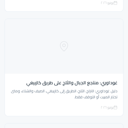
يونيو ٢٠٢٦
غوداوري: منتجع الجبال والثلج على طريق كازبيغي
دليل غوداوري: التزلج، الثلج، الطريق إلى كازبيغي، الصيف والشتاء، ومتى
تختار المبيت أو التوقف فقط.
يونيو ٢٠٢٦