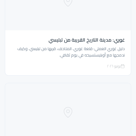
غوري: مدينة التاريخ القريبة من تبليسي
دليل غوري العملي: قلعة غوري، المتاحف، قربها من تبليسي، وكيف
ندمجها مع أوبليستسيخه في يوم ثقافي.
يونيو ٢٠٢٦