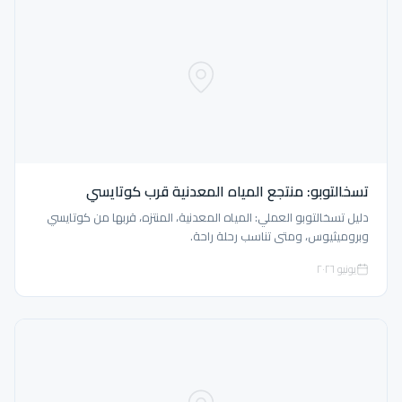
تسخالتوبو: منتجع المياه المعدنية قرب كوتايسي
دليل تسخالتوبو العملي: المياه المعدنية، المنتزه، قربها من كوتايسي
وبروميثيوس، ومتى تناسب رحلة راحة.
يونيو ٢٠٢٦