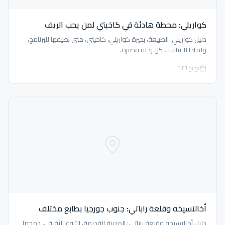
كواريلي: محطة هادئة في كاخيتي لمن يحب الريف
دليل كواريلي: الطبيعة، بحيرة كواريلي، كاخيتي، متى نضيفها للبرنامج،
ولماذا لا تناسب كل رحلة قصيرة.
يونيو ٢٠٢٦
أخالتسيخه وقلعة راباتي: جنوب جورجيا بطابع مختلف
دليل أخالتسيخه وقلعة راباتي: المدينة القديمة، التنوع الثقافي، دمجها