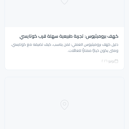
كهف بروميثيوس: تجربة طبيعية سهلة قرب كوتايسي
دليل كهف بروميثيوس العملي: لمن يناسب، كيف تضيفه مع كوتايسي،
ومتى يكون خيارًا ممتازًا للعائلات.
يونيو ٢٠٢٦