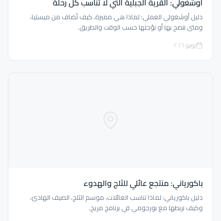
أوشغولي: القرية الجبلية التي لا تناسب كل رحلة
دليل أوشغولي العملي: لماذا هي مميزة، كيف تُضاف من ميستيا،
ومتى ننصح بها أو نؤجلها حسب الوقت والطريق.
يونيو ٢٠٢٦
باكورياني: منتجع عائلي للثلج والهدوء
دليل باكورياني: لماذا تناسب العائلات، موسم الثلج، الصيف الهادئ،
وكيف نربطها مع بورجومي في برنامج مريح.