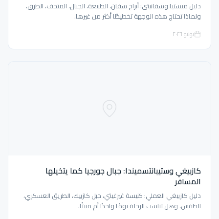
دليل ميستيا وسفانيتي: أبراج سفان، الطبيعة، الجبال، المتحف، الطرق،
ولماذا تحتاج هذه الوجهة تخطيطًا أكثر من غيرها.
يونيو ٢٠٢٦
كازبيغي وستيبانتسميندا: جبال جورجيا كما يتخيلها
المسافر
دليل كازبيغي العملي: كنيسة غيرغيتي، جبل كازبيك، الطريق العسكري،
الطقس، وهل تناسب الرحلة يومًا واحدًا أم مبيتًا.