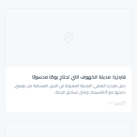
فاردزيا: مدينة الكهوف التي تحتاج يومًا محسوبًا
دليل فاردزيا العملي: المدينة المنحوتة في الجبل، المسافة من تبليسي،
دمجها مع أخالتسيخه، ومتى تستحق الرحلة.
يونيو ٢٠٢٦