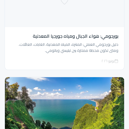
بورجومي: هواء الجبال ومياه جورجيا المعدنية
دليل بورجومي العملي: المنتزه، المياه المعدنية، الغابات، العائلات،
ومتى تكون محطة ممتازة بين تبليسي وباتومي.
يونيو ٢٠٢٦