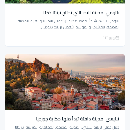
باتومي: مدينة البحر التي تحتاج ترتيبًا ذكيًا
باتومي ليست شاطئًا فقط. هذا دليل عملي للبحر، البوليفارد، المدينة
القديمة، العائلات، والموسم الأفضل لزيارة باتومي.
يونيو ٢٠٢٦
تبليسي: مدينة دافئة تبدأ منها حكاية جورجيا
دليل عملي لزيارة تبليسي: المدينة القديمة، الحمامات الكبريتية، ناركالا،