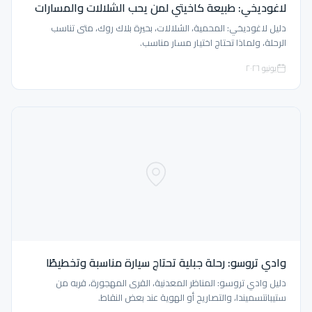
لاغوديخي: طبيعة كاخيتي لمن يحب الشلالات والمسارات
دليل لاغوديخي: المحمية، الشلالات، بحيرة بلاك روك، متى تناسب
الرحلة، ولماذا تحتاج اختيار مسار مناسب.
يونيو ٢٠٢٦
وادي تروسو: رحلة جبلية تحتاج سيارة مناسبة وتخطيطًا
دليل وادي تروسو: المناظر المعدنية، القرى المهجورة، قربه من
ستيبانتسميندا، والتصاريح أو الهوية عند بعض النقاط.