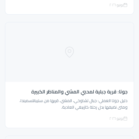
يونيو ٢٠٢٦
جوتا: قرية جبلية لمحبي المشي والمناظر الكبيرة
دليل جوتا العملي: جبال تشاوخي، المشي، قربها من ستيبانتسميندا،
ومتى نضيفها بدل رحلة كازبيغي العادية.
يونيو ٢٠٢٦