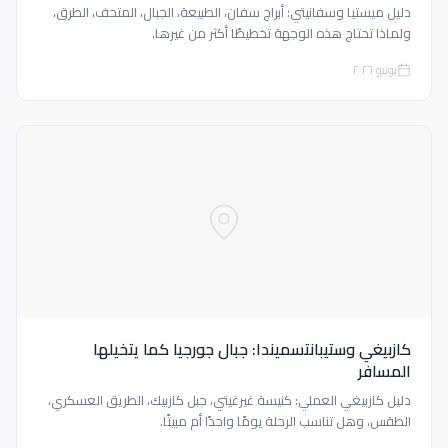
دليل ميستيا وسفانيتي: أبراج سفان، الطبيعة، الجبال، المتحف، الطرق،
ولماذا تحتاج هذه الوجهة تخطيطًا أكثر من غيرها.
يونيو ٢٠٢٦
كازبيغي وستيبانتسميندا: جبال جورجيا كما يتخيلها
المسافر
دليل كازبيغي العملي: كنيسة غيرغيتي، جبل كازبيك، الطريق العسكري،
الطقس، وهل تناسب الرحلة يومًا واحدًا أم مبيتًا.