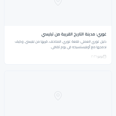
غوري: مدينة التاريخ القريبة من تبليسي
دليل غوري العملي: قلعة غوري، المتاحف، قربها من تبليسي، وكيف
ندمجها مع أوبليستسيخه في يوم ثقافي.
يونيو ٢٠٢٦