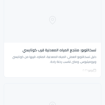
تسخالتوبو: منتجع المياه المعدنية قرب كوتايسي
دليل تسخالتوبو العملي: المياه المعدنية، المنتزه، قربها من كوتايسي
وبروميثيوس، ومتى تناسب رحلة راحة.
يونيو ٢٠٢٦