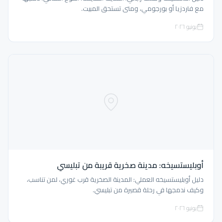
مع فاردزيا أو بورجومي، ومتى تستحق المبيت.
يونيو ٢٠٢٦
أوبليستسيخه: مدينة صخرية قريبة من تبليسي
دليل أوبليستسيخه العملي: المدينة الصخرية قرب غوري، لمن تناسب،
وكيف ندمجها في رحلة قصيرة من تبليسي.
يونيو ٢٠٢٦