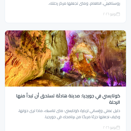
روستافيلي، الطعام، ومتى تجعلها مركز رحلتك.
يونيو ٢٠٢٦
كوتايسي في جورجيا: مدينة هادئة تستحق أن تبدأ منها
الرحلة
دليل عملي وإنساني لزيارة كوتايسي: متى تناسبك، ماذا ترى حولها،
وكيف نجعلها جزءًا مريحًا من برنامجك في جورجيا.
يونيو ٢٠٢٦