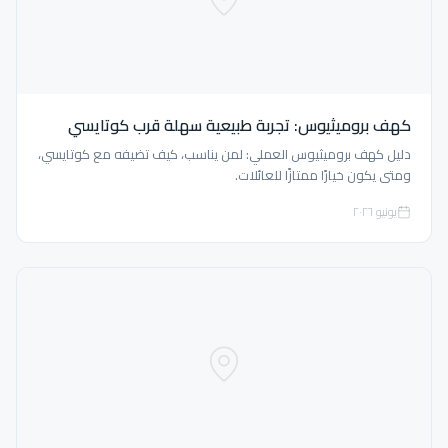
كهف بروميثيوس: تجربة طبيعية سهلة قرب كوتايسي
دليل كهف بروميثيوس العملي: لمن يناسب، كيف تضيفه مع كوتايسي،
ومتى يكون خيارًا ممتازًا للعائلات.
يونيو ٢٠٢٦