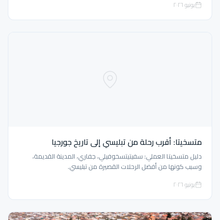
يونيو ٢٠٢٦
متسخيتا: أقرب رحلة من تبليسي إلى تاريخ جورجيا
دليل متسخيتا العملي: سفيتيتسخوفيلي، جفاري، المدينة القديمة،
وسبب كونها من أفضل الرحلات القصيرة من تبليسي.
يونيو ٢٠٢٦