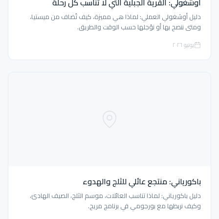
أوشغولي: القرية الجبلية التي لا تناسب كل رحلة
دليل أوشغولي العملي: لماذا هي مميزة، كيف تُضاف من ميستيا،
ومتى ننصح بها أو نؤجلها حسب الوقت والطريق.
يونيو ٢٠٢٦
باكورياني: منتجع عائلي للثلج والهدوء
دليل باكورياني: لماذا تناسب العائلات، موسم الثلج، الصيف الهادئ،
وكيف نربطها مع بورجومي في برنامج مريح.