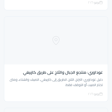
يونيو ٢٠٢٦
غوداوري: منتجع الجبال والثلج على طريق كازبيغي
دليل غوداوري: التزلج، الثلج، الطريق إلى كازبيغي، الصيف والشتاء، ومتى
تختار المبيت أو التوقف فقط.
يونيو ٢٠٢٦