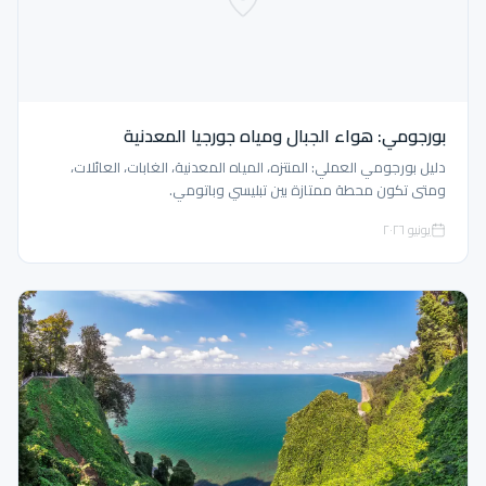
بورجومي: هواء الجبال ومياه جورجيا المعدنية
دليل بورجومي العملي: المنتزه، المياه المعدنية، الغابات، العائلات،
ومتى تكون محطة ممتازة بين تبليسي وباتومي.
يونيو ٢٠٢٦