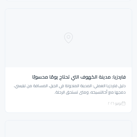
فاردزيا: مدينة الكهوف التي تحتاج يومًا محسوبًا
دليل فاردزيا العملي: المدينة المنحوتة في الجبل، المسافة من تبليسي،
دمجها مع أخالتسيخه، ومتى تستحق الرحلة.
يونيو ٢٠٢٦