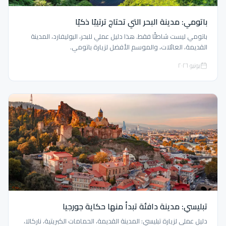
باتومي: مدينة البحر التي تحتاج ترتيبًا ذكيًا
باتومي ليست شاطئًا فقط. هذا دليل عملي للبحر، البوليفارد، المدينة
القديمة، العائلات، والموسم الأفضل لزيارة باتومي.
يونيو ٢٠٢٦
تبليسي: مدينة دافئة تبدأ منها حكاية جورجيا
دليل عملي لزيارة تبليسي: المدينة القديمة، الحمامات الكبريتية، ناركالا،