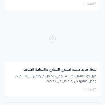
يونيو ٢٠٢٦
جوتا: قرية جبلية لمحبي المشي والمناظر الكبيرة
دليل جوتا العملي: جبال تشاوخي، المشي، قربها من ستيبانتسميندا،
ومتى نضيفها بدل رحلة كازبيغي العادية.
يونيو ٢٠٢٦