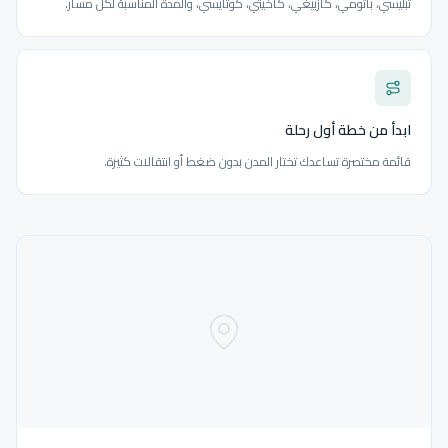
تبليسي، باتومي، كازبيغي، كاخيتي، كوتايسي، والمدة المناسبة لكل مسار.
ابدأ من خطة أول رحلة
قائمة مختصرة تساعدك تختار المدن بدون ضغط أو انتقالات كثيرة.