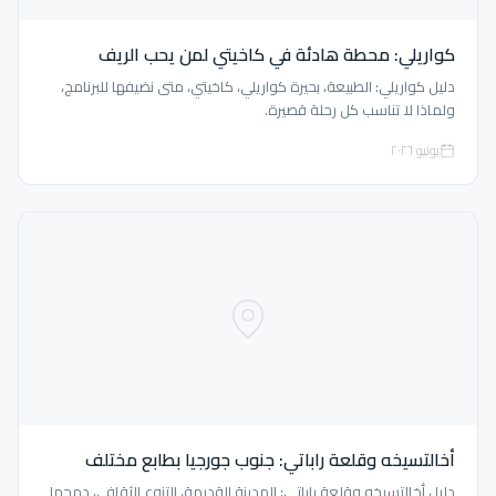
كواريلي: محطة هادئة في كاخيتي لمن يحب الريف
دليل كواريلي: الطبيعة، بحيرة كواريلي، كاخيتي، متى نضيفها للبرنامج،
ولماذا لا تناسب كل رحلة قصيرة.
يونيو ٢٠٢٦
أخالتسيخه وقلعة راباتي: جنوب جورجيا بطابع مختلف
دليل أخالتسيخه وقلعة راباتي: المدينة القديمة، التنوع الثقافي، دمجها