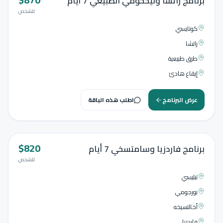
برنامج راتشا وليخخومي الطبيعي 7 أيام
للشخص
كوتايسي
راتشا
طرق طبيعية
إيقاع هادئ
عرض البرنامج
اطلب هذه الباقة
$
820
7
أيام
برنامج فاردزيا وسامتسخي 7 أيام
للشخص
تبليسي
بورجومي
أخالتسيخه
فاردزيا