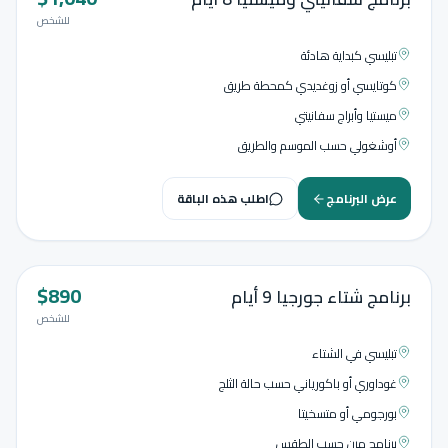
للشخص
تبليسي كبداية هادئة
كوتايسي أو زوغديدي كمحطة طريق
ميستيا وأبراج سفانيتي
أوشغولي حسب الموسم والطريق
عرض البرنامج
اطلب هذه الباقة
$
890
9
أيام
برنامج شتاء جورجيا 9 أيام
للشخص
تبليسي في الشتاء
غوداوري أو باكورياني حسب حالة الثلج
بورجومي أو متسخيتا
برنامج مرن حسب الطقس