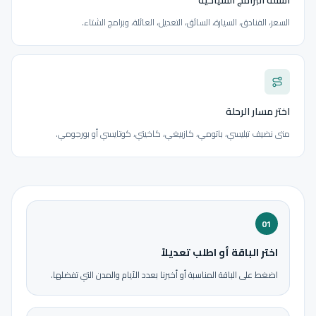
أسئلة البرامج السياحية
السعر، الفنادق، السيارة، السائق، التعديل، العائلة، وبرامج الشتاء.
اختر مسار الرحلة
متى نضيف تبليسي، باتومي، كازبيغي، كاخيتي، كوتايسي أو بورجومي.
01
اختر الباقة أو اطلب تعديلاً
اضغط على الباقة المناسبة أو أخبرنا بعدد الأيام والمدن التي تفضلها.