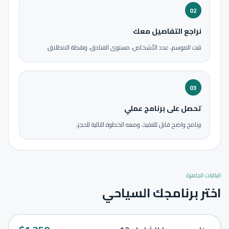
02
نراجع التفاصيل معك
نثبت الموسم، عدد الأشخاص، مستوى الفنادق، ونقطة الانطلاق.
03
تحصل على برنامج عملي
برنامج واضح قابل للتنفيذ، ومعه الخطوة التالية للحجز.
الباقات الجاهزة
اختر برنامجك السياحي
مميز
12
أيام