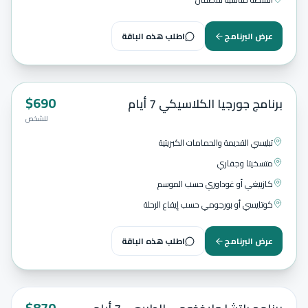
عرض البرنامج
اطلب هذه الباقة
$
690
مميز
7
أيام
برنامج جورجيا الكلاسيكي 7 أيام
للشخص
تبليسي القديمة والحمامات الكبريتية
متسخيتا وجفاري
كازبيغي أو غوداوري حسب الموسم
كوتايسي أو بورجومي حسب إيقاع الرحلة
عرض البرنامج
اطلب هذه الباقة
$
870
7
أيام