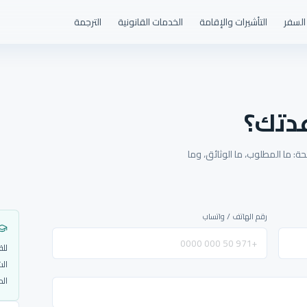
السفر
التأشيرات والإقامة
الخدمات القانونية
الترجمة
دتك؟
: ما المطلوب، ما الوثائق، وما
رقم الهاتف / واتساب
للق
الش
الم