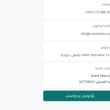
واتساب
‎+995 579 886 6
البريد الإلكتروني
info@orientcities.c
الموقع
Viktor Kupradze ، تبليسي، جورجيا
بيانات الشركة
Orient Cities 
م التسجيل:
427726222
تواصل عبر واتساب