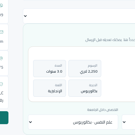
09
ً هنا. يمكنك تعديله قبل الإرسال.
om
الرسوم
المدة
72/5
2,250 لاري
3.0 سنوات
الدرجة
اللغة
بكالوريوس
الإنجليزية
LLC
رق
التخصص داخل الجامعة