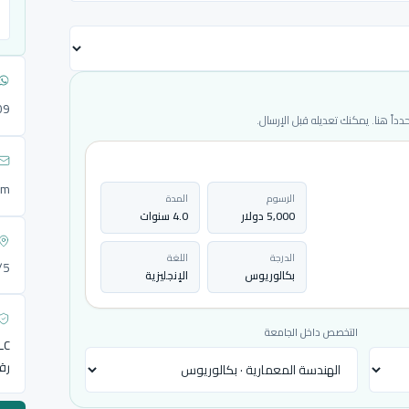
09
ً هنا. يمكنك تعديله قبل الإرسال.
om
الرسوم
المدة
5,000 دولار
4.0 سنوات
الدرجة
اللغة
72/5
بكالوريوس
الإنجليزية
التخصص داخل الجامعة
LLC
رق