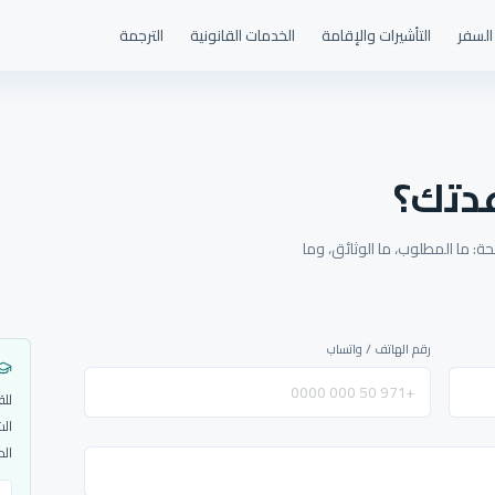
السفر
التأشيرات والإقامة
الخدمات القانونية
الترجمة
دتك؟
: ما المطلوب، ما الوثائق، وما
رقم الهاتف / واتساب
للق
الش
الم