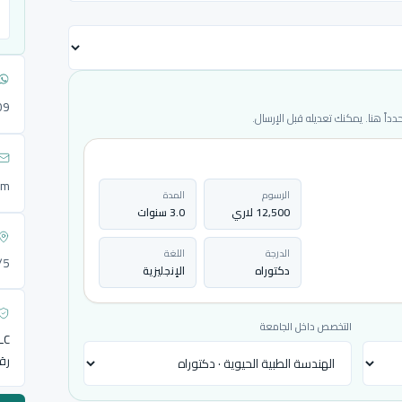
09
ً هنا. يمكنك تعديله قبل الإرسال.
om
الرسوم
المدة
12,500 لاري
3.0 سنوات
الدرجة
اللغة
72/5
دكتوراه
الإنجليزية
التخصص داخل الجامعة
LLC
رق