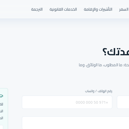
السفر
التأشيرات والإقامة
الخدمات القانونية
الترجمة
دتك؟
: ما المطلوب، ما الوثائق، وما
رقم الهاتف / واتساب
للق
الش
الم