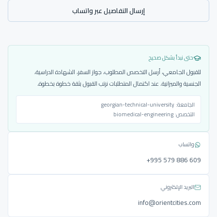
إرسال التفاصيل عبر واتساب
حتى نبدأ بشكل صحيح
للقبول الجامعي، أرسل التخصص المطلوب، جواز السفر، الشهادة الدراسية،
الجنسية والميزانية. عند اكتمال المتطلبات نرتب القبول بثقة خطوة بخطوة.
الجامعة:
georgian-technical-university
التخصص:
biomedical-engineering
واتساب
‎+995 579 886 609
البريد الإلكتروني
info@orientcities.com