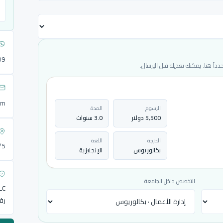
09
ً هنا. يمكنك تعديله قبل الإرسال.
om
الرسوم
المدة
5,500 دولار
3.0 سنوات
الدرجة
اللغة
72/5
بكالوريوس
الإنجليزية
التخصص داخل الجامعة
LLC
رق