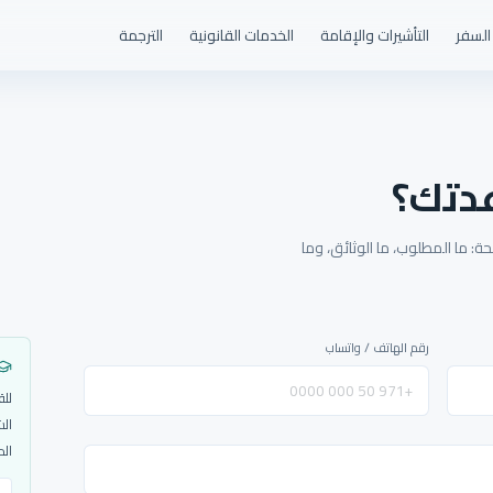
السفر
التأشيرات والإقامة
الخدمات القانونية
الترجمة
دتك؟
: ما المطلوب، ما الوثائق، وما
رقم الهاتف / واتساب
للق
الش
الم