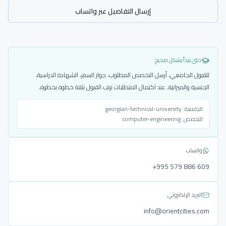
إرسال التفاصيل عبر واتساب
حتى نبدأ بشكل صحيح
للقبول الجامعي، أرسل التخصص المطلوب، جواز السفر، الشهادة الدراسية،
الجنسية والميزانية. عند اكتمال المتطلبات نرتب القبول بثقة خطوة بخطوة.
الجامعة:
georgian-technical-university
التخصص:
computer-engineering
واتساب
‎+995 579 886 609
البريد الإلكتروني
info@orientcities.com