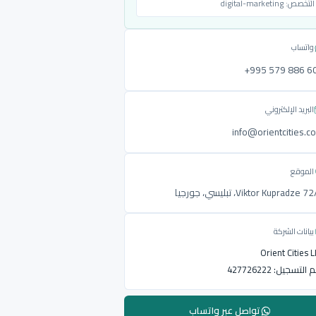
التخصص:
digital-marketing
واتساب
‎+995 579 886 6
البريد الإلكتروني
info@orientcities.c
الموقع
Viktor Kupradze ، تبليسي، جورجيا
بيانات الشركة
Orient Cities 
م التسجيل:
427726222
تواصل عبر واتساب