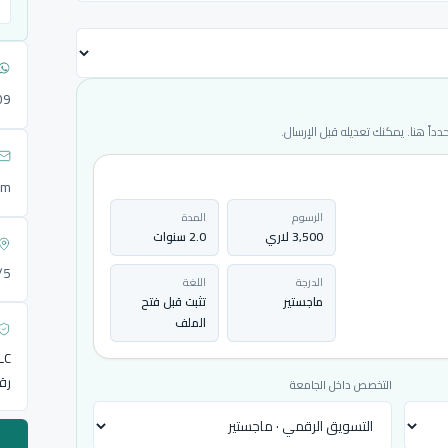
09
ً هنا. يمكنك تعديله قبل الإرسال.
om
الرسوم
المدة
3,500 لاري
2.0 سنوات
72/5
الدرجة
اللغة
ماجستير
تثبت قبل فتح
الملف
LLC
رق
التخصص داخل الجامعة