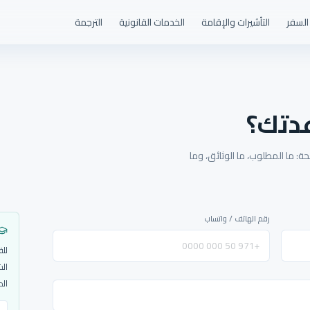
السفر
التأشيرات والإقامة
الخدمات القانونية
الترجمة
دتك؟
: ما المطلوب، ما الوثائق، وما
رقم الهاتف / واتساب
للق
الش
الم