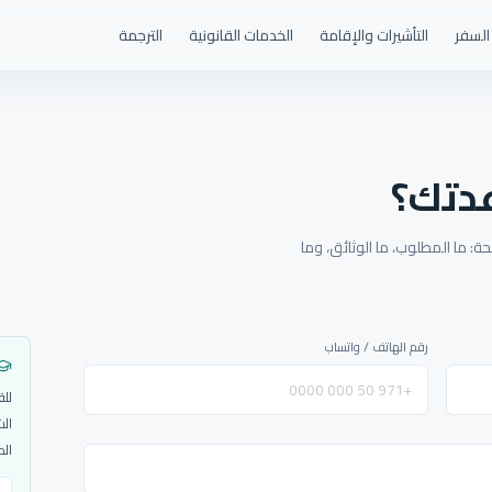
السفر
التأشيرات والإقامة
الخدمات القانونية
الترجمة
دتك؟
: ما المطلوب، ما الوثائق، وما
رقم الهاتف / واتساب
للق
الش
الم