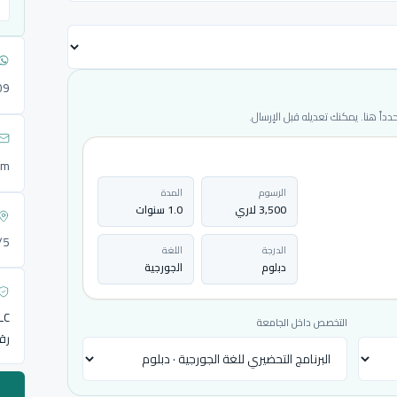
09
ً هنا. يمكنك تعديله قبل الإرسال.
om
الرسوم
المدة
3,500 لاري
1.0 سنوات
72/5
الدرجة
اللغة
دبلوم
الجورجية
LLC
التخصص داخل الجامعة
رق