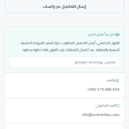
إرسال التفاصيل عبر واتساب
حتى نبدأ بشكل صحيح
للقبول الجامعي، أرسل التخصص المطلوب، جواز السفر، الشهادة الدراسية،
الجنسية والميزانية. عند اكتمال المتطلبات نرتب القبول بثقة خطوة بخطوة.
التخصص:
georgian-philology
واتساب
‎+995 579 886 609
البريد الإلكتروني
info@orientcities.com