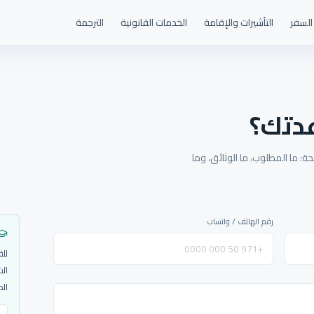
السفر
التأشيرات والإقامة
الخدمات القانونية
الترجمة
دتك؟
: ما المطلوب، ما الوثائق، وما
رقم الهاتف / واتساب
للق
الش
الم