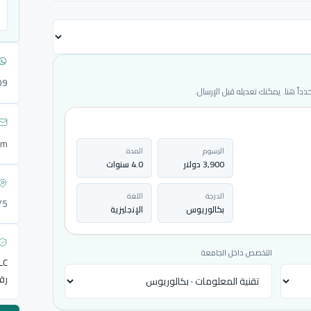
09
ً هنا. يمكنك تعديله قبل الإرسال.
om
الرسوم
المدة
3,900 دولار
4.0 سنوات
الدرجة
اللغة
72/5
بكالوريوس
الإنجليزية
التخصص داخل الجامعة
LLC
رق