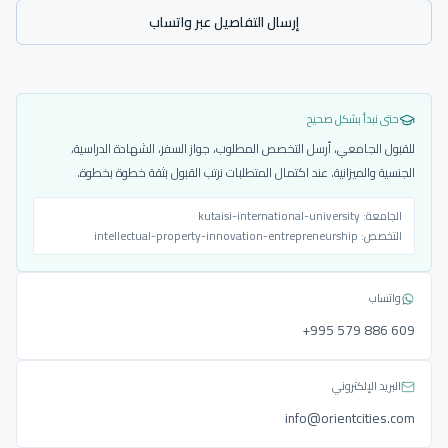
إرسال التفاصيل عبر واتساب
حتى نبدأ بشكل صحيح
للقبول الجامعي، أرسل التخصص المطلوب، جواز السفر، الشهادة الدراسية،
الجنسية والميزانية. عند اكتمال المتطلبات نرتب القبول بثقة خطوة بخطوة.
الجامعة:
kutaisi-international-university
التخصص:
intellectual-property-innovation-entrepreneurship
واتساب
‎+995 579 886 609
البريد الإلكتروني
info@orientcities.com