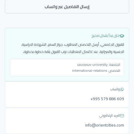
إرسال التفاصيل عبر واتساب
حتى نبدأ بشكل صحيح
للقبول الجامعي، أرسل التخصص المطلوب، جواز السفر، الشهادة الدراسية،
الجنسية والميزانية. عند اكتمال المتطلبات نرتب القبول بثقة خطوة بخطوة.
الجامعة:
caucasus-university
التخصص:
international-relations
واتساب
‎+995 579 886 609
البريد الإلكتروني
info@orientcities.com