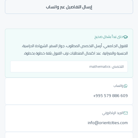
إرسال التفاصيل عبر واتساب
حتى نبدأ بشكل صحيح
للقبول الجامعي، أرسل التخصص المطلوب، جواز السفر، الشهادة الدراسية،
الجنسية والميزانية. عند اكتمال المتطلبات نرتب القبول بثقة خطوة بخطوة.
التخصص:
mathematics
واتساب
‎+995 579 886 609
البريد الإلكتروني
info@orientcities.com