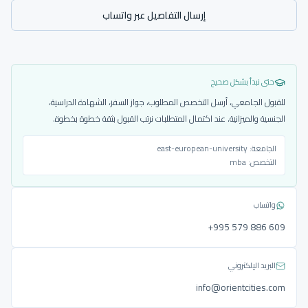
إرسال التفاصيل عبر واتساب
حتى نبدأ بشكل صحيح
للقبول الجامعي، أرسل التخصص المطلوب، جواز السفر، الشهادة الدراسية،
الجنسية والميزانية. عند اكتمال المتطلبات نرتب القبول بثقة خطوة بخطوة.
الجامعة:
east-european-university
التخصص:
mba
واتساب
‎+995 579 886 609
البريد الإلكتروني
info@orientcities.com