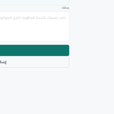
رسالتك
إرسال