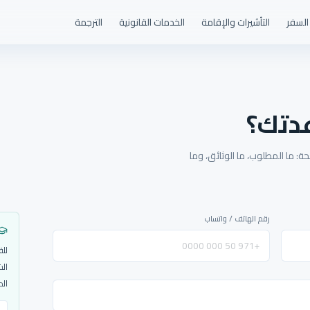
السفر
التأشيرات والإقامة
الخدمات القانونية
الترجمة
دتك؟
: ما المطلوب، ما الوثائق، وما
رقم الهاتف / واتساب
للق
الش
الم