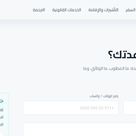
السفر
التأشيرات والإقامة
الخدمات القانونية
الترجمة
دتك؟
: ما المطلوب، ما الوثائق، وما
رقم الهاتف / واتساب
للق
الش
الم