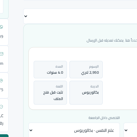
09
ً هنا. يمكنك تعديله قبل الإرسال.
om
الرسوم
المدة
2,950 لاري
4.0 سنوات
الدرجة
اللغة
72/5
بكالوريوس
تثبت قبل فتح
الملف
LLC
التخصص داخل الجامعة
رق