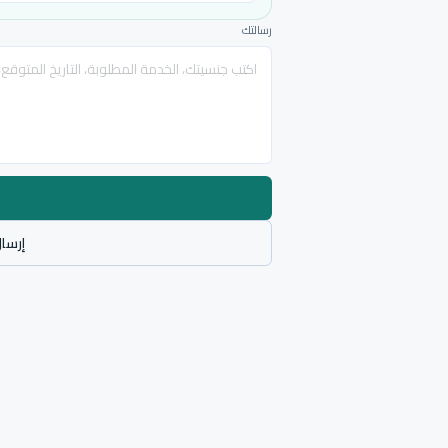
رسالتك
إرسال