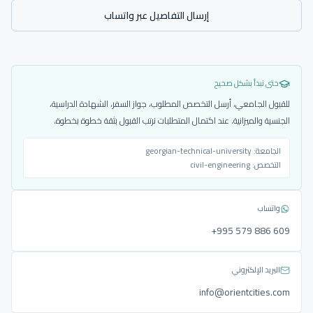
إرسال التفاصيل عبر واتساب
حتى نبدأ بشكل صحيح
للقبول الجامعي، أرسل التخصص المطلوب، جواز السفر، الشهادة الدراسية،
الجنسية والميزانية. عند اكتمال المتطلبات نرتب القبول بثقة خطوة بخطوة.
الجامعة:
georgian-technical-university
التخصص:
civil-engineering
واتساب
‎+995 579 886 609
البريد الإلكتروني
info@orientcities.com