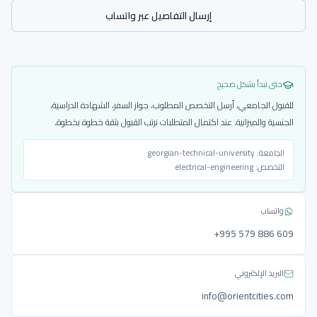
إرسال التفاصيل عبر واتساب
حتى نبدأ بشكل صحيح
للقبول الجامعي، أرسل التخصص المطلوب، جواز السفر، الشهادة الدراسية،
الجنسية والميزانية. عند اكتمال المتطلبات نرتب القبول بثقة خطوة بخطوة.
الجامعة:
georgian-technical-university
التخصص:
electrical-engineering
واتساب
‎+995 579 886 609
البريد الإلكتروني
info@orientcities.com