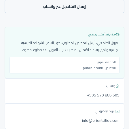
إرسال التفاصيل عبر واتساب
حتى نبدأ بشكل صحيح
للقبول الجامعي، أرسل التخصص المطلوب، جواز السفر، الشهادة الدراسية،
الجنسية والميزانية. عند اكتمال المتطلبات نرتب القبول بثقة خطوة بخطوة.
الجامعة:
gipa
التخصص:
public-health
واتساب
‎+995 579 886 609
البريد الإلكتروني
info@orientcities.com