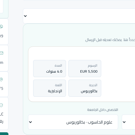
09
ً هنا. يمكنك تعديله قبل الإرسال.
om
الرسوم
المدة
5,500 EUR
4.0 سنوات
الدرجة
اللغة
72/5
بكالوريوس
الإنجليزية
التخصص داخل الجامعة
LLC
رق