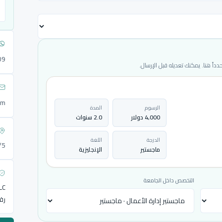
09
ً هنا. يمكنك تعديله قبل الإرسال.
om
الرسوم
المدة
4,000 دولار
2.0 سنوات
الدرجة
اللغة
72/5
ماجستير
الإنجليزية
التخصص داخل الجامعة
LLC
رق