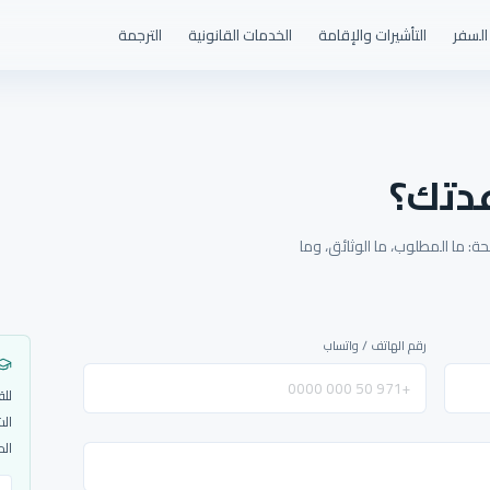
السفر
التأشيرات والإقامة
الخدمات القانونية
الترجمة
دتك؟
: ما المطلوب، ما الوثائق، وما
رقم الهاتف / واتساب
للق
الش
الم