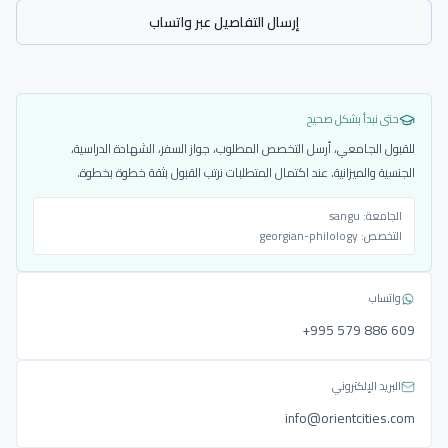
إرسال التفاصيل عبر واتساب
حتى نبدأ بشكل صحيح
للقبول الجامعي، أرسل التخصص المطلوب، جواز السفر، الشهادة الدراسية،
الجنسية والميزانية. عند اكتمال المتطلبات نرتب القبول بثقة خطوة بخطوة.
الجامعة:
sangu
التخصص:
georgian-philology
واتساب
‎+995 579 886 609
البريد الإلكتروني
info@orientcities.com