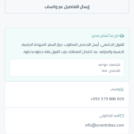
إرسال التفاصيل عبر واتساب
حتى نبدأ بشكل صحيح
للقبول الجامعي، أرسل التخصص المطلوب، جواز السفر، الشهادة الدراسية،
الجنسية والميزانية. عند اكتمال المتطلبات نرتب القبول بثقة خطوة بخطوة.
الجامعة:
sangu
التخصص:
law
واتساب
‎+995 579 886 609
البريد الإلكتروني
info@orientcities.com