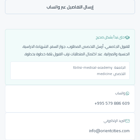
إرسال التفاصيل عبر واتساب
حتى نبدأ بشكل صحيح
للقبول الجامعي، أرسل التخصص المطلوب، جواز السفر، الشهادة الدراسية،
الجنسية والميزانية. عند اكتمال المتطلبات نرتب القبول بثقة خطوة بخطوة.
الجامعة:
tbilisi-medical-academy
التخصص:
medicine
واتساب
‎+995 579 886 609
البريد الإلكتروني
info@orientcities.com