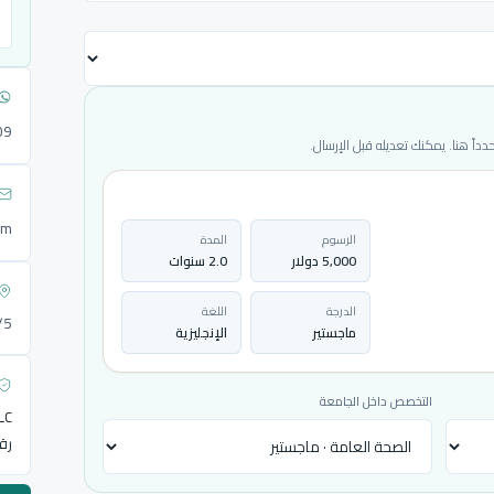
09
ً هنا. يمكنك تعديله قبل الإرسال.
om
الرسوم
المدة
5,000 دولار
2.0 سنوات
الدرجة
اللغة
72/5
ماجستير
الإنجليزية
التخصص داخل الجامعة
LLC
رق