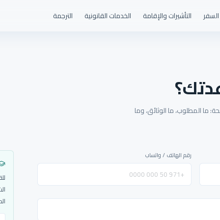
السفر
التأشيرات والإقامة
الخدمات القانونية
الترجمة
دتك؟
: ما المطلوب، ما الوثائق، وما
رقم الهاتف / واتساب
للق
الش
الم