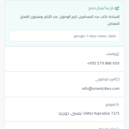
حتى نبدأ بشكل صحيح
للسياحة، اكتب عدد المسافرين، تاريخ الوصول، عدد الأيام، ومستوى الفندق
المفضل.
الباقة:
georgia-7-days-classic
واتساب
‎+995 579 886 609
البريد الإلكتروني
info@orientcities.com
الموقع
Viktor Kupradze 72/5، تبليسي، جورجيا