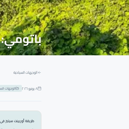
باتومي: م
الوجهات السياحية
٨ يونيو ٢٠٢٦
الوجهات السي
طريقة أوريينت سيتيز في