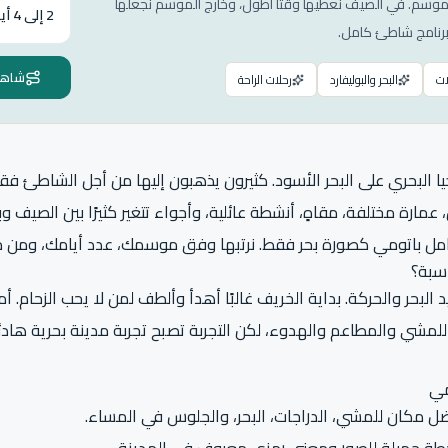
لموسم. في الصيف نعطيها وقتا أطول، وخارج الموسم نجعلها
2 إلى 4 أيام
برنامج شاطئ كامل.
شاهد 
ات
البحر والبوليفارد
رحلات الراحة
 البحري على البحر الأسود. كثيرون يذهبون إليها من أجل الشاطئ فق
 عمارة مختلفة، مقاهٍ، أنشطة عائلية، وأجواء تتغير كثيرًا بين الصيف و
نعامل باتومي كصورة بحر فقط. نرتبها وفق موسمك، عدد أيامك، ومن م
سبة؟
لبحر والحركة. بداية الخريف غالبًا أهدأ وألطف لمن لا يحب الزحام. أم
لمشي والمطاعم والهدوء، لكن التجربة تصبح تجربة مدينة بحرية هاد
مي
 مكان للمشي، الدراجات، البحر، والجلوس في المساء.