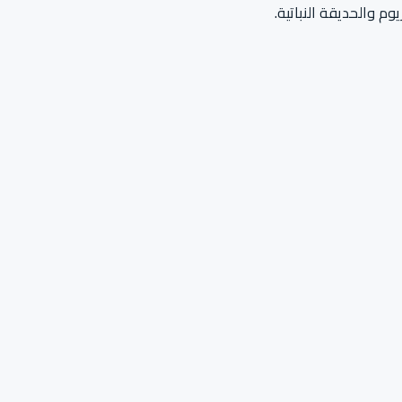
وم والحديقة النباتية.
يسي عند الحاجة.