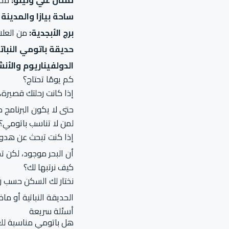
تمثال علي ونينو:
محط
ساحة بيازا والمدينة 
برج الأبجدية:
من العلا
حديقة باتومي النباتي
الدولفيناريوم والأنش
كم يومًا تحتاج؟
إذا كانت رحلتك قصيرة، 
حتى لا يكون البرنامج 
لمن لا تناسب باتومي؟
إذا كنت تبحث عن هدوء
أن البحر موجود، لكن 
كيف نرتبها لك؟
نختار لك السكن حسب رغب
الحديقة النباتية أو م
أسئلة سريعة
هل باتومي مناسبة للع