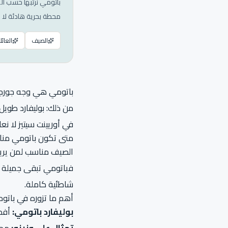
باتومي نرتبها حسب ا
محطة بحرية هادئة لا 
الصيف
العائل
باتومي هي وجه جورجيا
من ذلك: بوليفارد طويل،
في أوريينت سيتيز لا 
متى تكون باتومي منا
الصيف مناسب لمن يريد ا
فباتومي تبقى جميلة ل
شاطئية كاملة.
أهم ما تزوره في باتو
بوليفارد باتومي:
أفضل