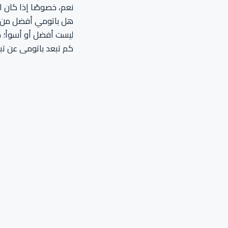
نعم، خصوصًا إذا كان الس
هل باتومي أفضل من 
ليست أفضل أو أسوأ؛ مخ
كم تبعد باتومي عن تب
الطريق بالسيارة طويل ن
خطّط لرحلتك إلى جورجيا
فريقنا يساعدك في تنظيم 
تواصل معنا
جميع الوجهات