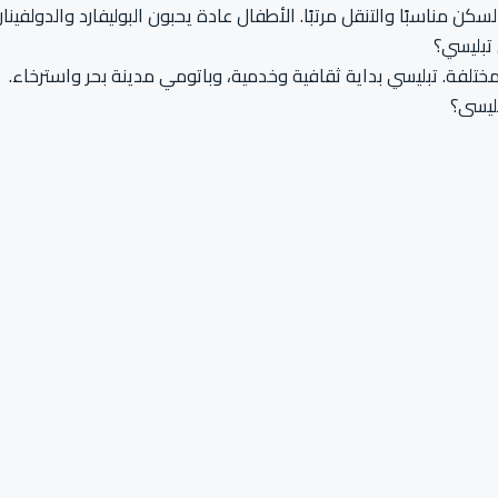
كن مناسبًا والتنقل مرتبًا. الأطفال عادة يحبون البوليفارد والدولفيناري
تبليسي؟
تلفة. تبليسي بداية ثقافية وخدمية، وباتومي مدينة بحر واسترخاء.
ليسي؟
سبيًا، لذلك نرتب الانتقال بطريقة مريحة أو نقترح توزيع الرحلة عبر كوتا
إقامتك وجولاتك وكل تفاصيل رحلتك.