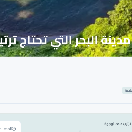
دينة البحر التي تحتاج ترتيبً
احية
 ترتيب هذه الوجهة
المدة الم