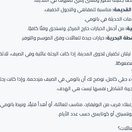
ة جميلة للصور ومعنى رمزي معروف في المدينة.
القديمة:
مناسبة للمقاهي والتجول الخفيف.
مات الحديثة في باتومي.
ة:
من أجمل الخيارات خارج المركز، وتستحق وقتًا كافيًا.
طة البحرية:
خيارات جيدة للعائلات وفق الموسم والتوفر.
ليلتان تكفيان لتذوق المدينة. إذا كانت الرحلة عائلية وفي الصيف، ثلاثة
مضغوطًا.
 جبلي كامل، نوضح لك أن باتومي في الصيف مزدحمة. وإذا كانت رحلت
تجربة الشاطئ نفسها ليست هي الهدف.
تك: قريب من البوليفارد، مناسب للعائلة، أو أهدأ قليلًا. ونربط باتوم
اخونتسيتي أو كوتايسي حسب عدد الأيام.
ائلات؟