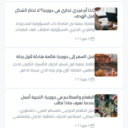
LLC أم فردي تجاري في جورجيا؟ لا تختار الشكل
قبل الهدف
مقارنة عملية بين الشركة ذات المسؤولية المحدودة
والفردي التجاري: المسؤولية، الضرائب، البنك، الشركاء،
والإقامة.
٢١ مايو ٢٠٢٦
قبل السفر إلى جورجيا: قائمة هادئة لأول رحلة
قائمة عملية قبل السفر: الجواز، التأشيرة، التأمين، الحجز،
الطقس، العملة، أول يوم، وما الذي ترسله لنا قبل
الرحلة.
٢١ مايو ٢٠٢٦
الطعام والمطاعم في جورجيا: التجربة أجمل
عندما تعرف ماذا تطلب
دليل الطعام الجورجي للمسافر العربي: خاشابوري،
خينكالي، المطاعم، الخيارات العائلية، الحلال، والمقاهي.
٢١ مايو ٢٠٢٦