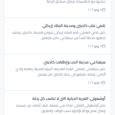
دمجها مع أخالتسيخه، ومتى تستحق الرحلة.
٨ يونيو ٢٠٢٦
تلافي: قلب كاخيتي ومدينة الملك إريكلي
دليل تلافي العملي: قصر الملك إريكلي، شوارع المدينة، كاخيتي، وكيف
تجعلها محطة أهدأ من سيغناغي داخل البرنامج.
٨ يونيو ٢٠٢٦
سيغناغي: مدينة الحب وإطلالات كاخيتي
دليل سيغناغي العملي: البلدة القديمة، أسوار المدينة، إطلالة وادي
ألازاني، وكيف نضيفها إلى رحلة كاخيتي من تبليسي.
٨ يونيو ٢٠٢٦
أوشغولي: القرية الجبلية التي لا تناسب كل رحلة
دليل أوشغولي العملي: لماذا هي مميزة، كيف تُضاف من ميستيا،
ومتى ننصح بها أو نؤجلها حسب الوقت والطريق.