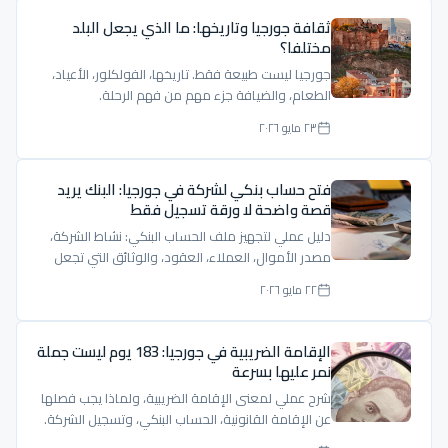
ثقافة جورجيا وتاريخها: ما الذي يجعل البلد
مختلفا؟
جورجيا ليست طبيعة فقط. تاريخها، الفولكلور، الأعياد،
الطعام، والضيافة جزء مهم من فهم الرحلة.
٢٣ مايو ٢٠٢٦
فتح حساب بنكي لشركة في جورجيا: البنك يريد
قصة واضحة لا ورقة تسجيل فقط
دليل عملي لتجهيز ملف الحساب البنكي: نشاط الشركة،
مصدر الأموال، العملاء، العقود، والوثائق التي تجعل
الملف مفهومًا.
٢٢ مايو ٢٠٢٦
الإقامة الضريبية في جورجيا: 183 يوم ليست جملة
نمر عليها بسرعة
شرح عملي لمعنى الإقامة الضريبية، ولماذا يجب فصلها
عن الإقامة القانونية، الحساب البنكي، وتسجيل الشركة.