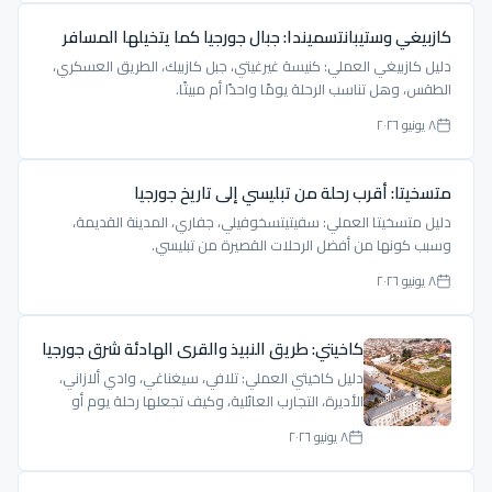
كازبيغي وستيبانتسميندا: جبال جورجيا كما يتخيلها المسافر
دليل كازبيغي العملي: كنيسة غيرغيتي، جبل كازبيك، الطريق العسكري،
الطقس، وهل تناسب الرحلة يومًا واحدًا أم مبيتًا.
٨ يونيو ٢٠٢٦
متسخيتا: أقرب رحلة من تبليسي إلى تاريخ جورجيا
دليل متسخيتا العملي: سفيتيتسخوفيلي، جفاري، المدينة القديمة،
وسبب كونها من أفضل الرحلات القصيرة من تبليسي.
٨ يونيو ٢٠٢٦
كاخيتي: طريق النبيذ والقرى الهادئة شرق جورجيا
دليل كاخيتي العملي: تلافي، سيغناغي، وادي ألازاني،
الأديرة، التجارب العائلية، وكيف تجعلها رحلة يوم أو
ليلتين.
٨ يونيو ٢٠٢٦