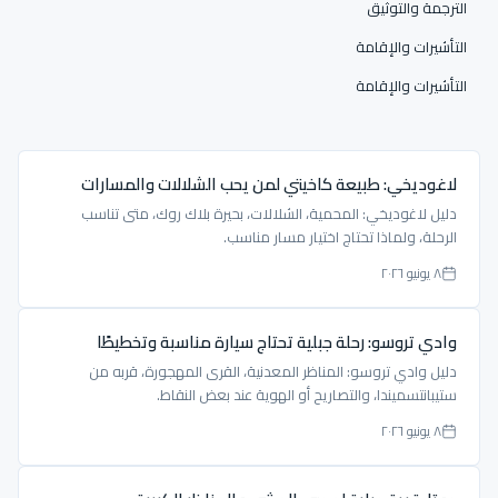
الترجمة والتوثيق
التأشيرات والإقامة
التأشيرات والإقامة
لاغوديخي: طبيعة كاخيتي لمن يحب الشلالات والمسارات
دليل لاغوديخي: المحمية، الشلالات، بحيرة بلاك روك، متى تناسب
الرحلة، ولماذا تحتاج اختيار مسار مناسب.
٨ يونيو ٢٠٢٦
وادي تروسو: رحلة جبلية تحتاج سيارة مناسبة وتخطيطًا
دليل وادي تروسو: المناظر المعدنية، القرى المهجورة، قربه من
ستيبانتسميندا، والتصاريح أو الهوية عند بعض النقاط.
٨ يونيو ٢٠٢٦