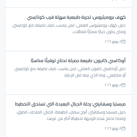
كهف بروميثيوس: تجربة طبيعية سهلة قرب كوتايسي
دليل كهف بروميثيوس العملي: لمن يناسب، كيف تضيفه مع كوتايسي،
ومتى يكون خيارًا ممتازًا للعائلات.
٨ يونيو ٢٠٢٦
أوكاتسي كانيون: طبيعة جميلة تحتاج توقيتًا مناسبًا
دليل أوكاتسي كانيون العملي: لمن يناسب، كيف تضيفه مع كوتايسي
أو مارتفيلي، وما الذي نرتبه قبل الزيارة.
٨ يونيو ٢٠٢٦
ميستيا وسفانيتي: رحلة الجبال البعيدة التي تستحق التخطيط
دليل ميستيا وسفانيتي: أبراج سفان، الطبيعة، الجبال، المتحف، الطرق،
ولماذا تحتاج هذه الوجهة تخطيطًا أكثر من غيرها.
٨ يونيو ٢٠٢٦