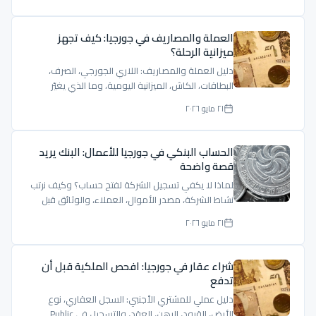
العملة والمصاريف في جورجيا: كيف تجهز
ميزانية الرحلة؟
دليل العملة والمصاريف: اللاري الجورجي، الصرف،
البطاقات، الكاش، الميزانية اليومية، وما الذي يغيّر
السعر.
٢١ مايو ٢٠٢٦
الحساب البنكي في جورجيا للأعمال: البنك يريد
قصة واضحة
لماذا لا يكفي تسجيل الشركة لفتح حساب؟ وكيف نرتب
نشاط الشركة، مصدر الأموال، العملاء، والوثائق قبل
مقابلة البنك.
٢١ مايو ٢٠٢٦
شراء عقار في جورجيا: افحص الملكية قبل أن
تدفع
دليل عملي للمشتري الأجنبي: السجل العقاري، نوع
الأرض، القيود، الرهن، العقد، والتسجيل في Public