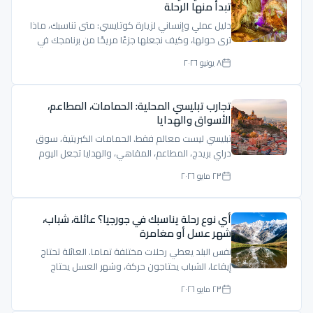
تبدأ منها الرحلة
دليل عملي وإنساني لزيارة كوتايسي: متى تناسبك، ماذا
ترى حولها، وكيف نجعلها جزءًا مريحًا من برنامجك في
جورجيا.
٨ يونيو ٢٠٢٦
تجارب تبليسي المحلية: الحمامات، المطاعم،
الأسواق والهدايا
تبليسي ليست معالم فقط. الحمامات الكبريتية، سوق
دراي بريدج، المطاعم، المقاهي، والهدايا تجعل اليوم
أكثر حياة.
٢٣ مايو ٢٠٢٦
أي نوع رحلة يناسبك في جورجيا؟ عائلة، شباب،
شهر عسل أو مغامرة
نفس البلد يعطي رحلات مختلفة تماما. العائلة تحتاج
إيقاعا، الشباب يحتاجون حركة، وشهر العسل يحتاج
خصوصية وهدوء.
٢٣ مايو ٢٠٢٦