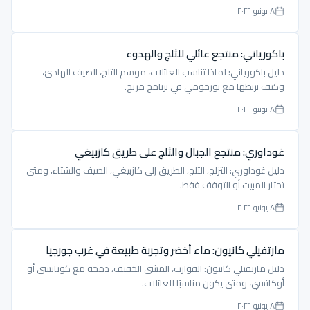
٨ يونيو ٢٠٢٦
باكورياني: منتجع عائلي للثلج والهدوء
دليل باكورياني: لماذا تناسب العائلات، موسم الثلج، الصيف الهادئ،
وكيف نربطها مع بورجومي في برنامج مريح.
٨ يونيو ٢٠٢٦
غوداوري: منتجع الجبال والثلج على طريق كازبيغي
دليل غوداوري: التزلج، الثلج، الطريق إلى كازبيغي، الصيف والشتاء، ومتى
تختار المبيت أو التوقف فقط.
٨ يونيو ٢٠٢٦
مارتفيلي كانيون: ماء أخضر وتجربة طبيعة في غرب جورجيا
دليل مارتفيلي كانيون: القوارب، المشي الخفيف، دمجه مع كوتايسي أو
أوكاتسي، ومتى يكون مناسبًا للعائلات.
٨ يونيو ٢٠٢٦