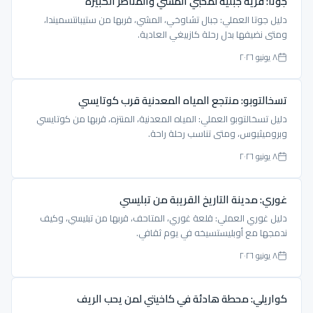
جوتا: قرية جبلية لمحبي المشي والمناظر الكبيرة
دليل جوتا العملي: جبال تشاوخي، المشي، قربها من ستيبانتسميندا،
ومتى نضيفها بدل رحلة كازبيغي العادية.
٨ يونيو ٢٠٢٦
تسخالتوبو: منتجع المياه المعدنية قرب كوتايسي
دليل تسخالتوبو العملي: المياه المعدنية، المنتزه، قربها من كوتايسي
وبروميثيوس، ومتى تناسب رحلة راحة.
٨ يونيو ٢٠٢٦
غوري: مدينة التاريخ القريبة من تبليسي
دليل غوري العملي: قلعة غوري، المتاحف، قربها من تبليسي، وكيف
ندمجها مع أوبليستسيخه في يوم ثقافي.
٨ يونيو ٢٠٢٦
كواريلي: محطة هادئة في كاخيتي لمن يحب الريف