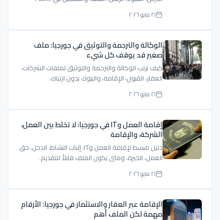
Registry.
٢١ مايو ٢٠٢٦
الوكالة والترجمة والتوثيق في جورجيا: ملف
صغير قد يوقف كل شيء
كيف نرتب الوكالة والترجمة والتوثيق لملفات الشركات،
العقار، القبول، الإقامة، والبنوك بدون ارتباك.
٢١ مايو ٢٠٢٦
إقامة العمل وIT في جورجيا: لا تخلط بين العمل،
الشركة، والإقامة
دليل مبسط لإقامة العمل وIT: إثبات النشاط، الدخل، حق
العمل، الخبرة، ومتى يكون الملف قابلاً للتقديم.
٢١ مايو ٢٠٢٦
الإقامة عبر العقار والاستثمار في جورجيا: الأرقام
مهمة لكن الملف أهم