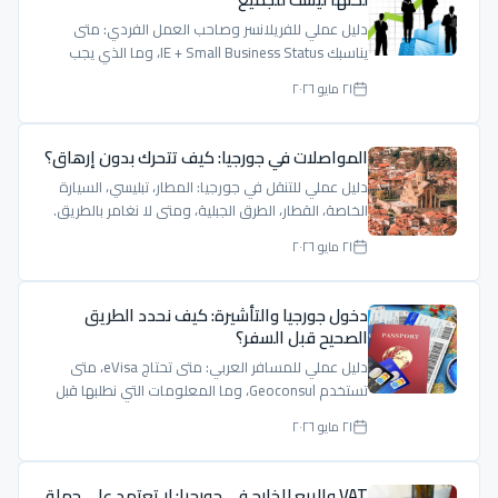
دليل عملي للفريلانسر وصاحب العمل الفردي: متى
يناسبك IE + Small Business Status، وما الذي يجب
فحصه قبل الاعتماد على 1%.
٢١ مايو ٢٠٢٦
المواصلات في جورجيا: كيف تتحرك بدون إرهاق؟
دليل عملي للتنقل في جورجيا: المطار، تبليسي، السيارة
الخاصة، القطار، الطرق الجبلية، ومتى لا نغامر بالطريق.
٢١ مايو ٢٠٢٦
دخول جورجيا والتأشيرة: كيف نحدد الطريق
الصحيح قبل السفر؟
دليل عملي للمسافر العربي: متى تحتاج eVisa، متى
تستخدم Geoconsul، وما المعلومات التي نطلبها قبل
إعطاء جواب واضح.
٢١ مايو ٢٠٢٦
VAT والبيع للخارج في جورجيا: لا تعتمد على جملة