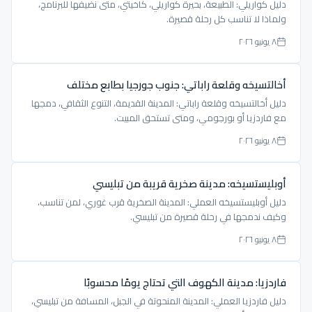
دليل كواريلي: الطبيعة، بحيرة كواريلي، كاخيتي، متى نضيفها للبرنامج،
ولماذا لا تناسب كل رحلة قصيرة.
٨ يونيو ٢٠٢٦
أخالتسيخه وقلعة راباتي: جنوب جورجيا بطابع مختلف
دليل أخالتسيخه وقلعة راباتي: المدينة القديمة، التنوع الثقافي، دمجها
مع فاردزيا أو بورجومي، ومتى تستحق المبيت.
٨ يونيو ٢٠٢٦
أوبليستسيخه: مدينة صخرية قريبة من تبليسي
دليل أوبليستسيخه العملي: المدينة الصخرية قرب غوري، لمن تناسب،
وكيف ندمجها في رحلة قصيرة من تبليسي.
٨ يونيو ٢٠٢٦
فاردزيا: مدينة الكهوف التي تحتاج يومًا محسوبًا
دليل فاردزيا العملي: المدينة المنحوتة في الجبل، المسافة من تبليسي،