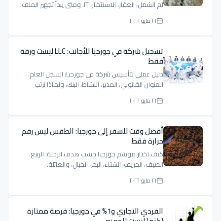
لم الشمل، العقار، الاستثمار، IT، ومتى يبدأ تجهيز الملف.
٢١ مايو ٢٠٢٦
تسجيل شركة في جورجيا للأجانب: LLC ليست ورقة
فقط
دليل عملي لتأسيس شركة في جورجيا: السجل العام،
العنوان القانوني، المدير، النشاط، البنك، ولماذا نرتب
الملف قبل التسجيل.
٢١ مايو ٢٠٢٦
أفضل وقت للسفر إلى جورجيا: الطقس ليس رقم
حرارة فقط
كيف تختار موسم جورجيا حسب هدف الرحلة: الربيع،
الصيف، الخريف، الشتاء، البحر، الجبال، والعائلة.
٢١ مايو ٢٠٢٦
الفردي التجاري و1% في جورجيا: فرصة ممتازة
لكنها ليست للجميع