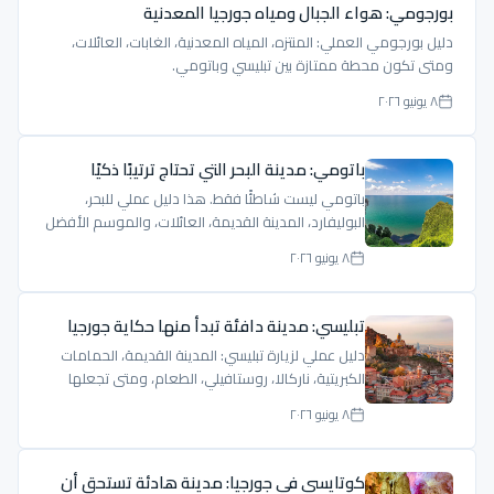
بورجومي: هواء الجبال ومياه جورجيا المعدنية
دليل بورجومي العملي: المنتزه، المياه المعدنية، الغابات، العائلات،
ومتى تكون محطة ممتازة بين تبليسي وباتومي.
٨ يونيو ٢٠٢٦
باتومي: مدينة البحر التي تحتاج ترتيبًا ذكيًا
باتومي ليست شاطئًا فقط. هذا دليل عملي للبحر،
البوليفارد، المدينة القديمة، العائلات، والموسم الأفضل
لزيارة باتومي.
٨ يونيو ٢٠٢٦
تبليسي: مدينة دافئة تبدأ منها حكاية جورجيا
دليل عملي لزيارة تبليسي: المدينة القديمة، الحمامات
الكبريتية، ناركالا، روستافيلي، الطعام، ومتى تجعلها
مركز رحلتك.
٨ يونيو ٢٠٢٦
كوتايسي في جورجيا: مدينة هادئة تستحق أن