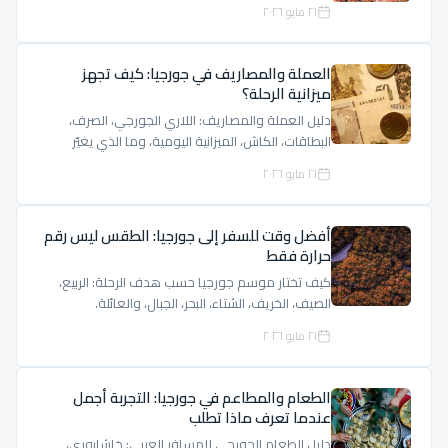
٢١ مايو ٢٠٢٦
العملة والمصاريف في جورجيا: كيف تجهز
ميزانية الرحلة؟
دليل العملة والمصاريف: اللاري الجورجي، الصرف،
البطاقات، الكاش، الميزانية اليومية، وما الذي يغيّر
السعر.
٢١ مايو ٢٠٢٦
أفضل وقت للسفر إلى جورجيا: الطقس ليس رقم
حرارة فقط
كيف تختار موسم جورجيا حسب هدف الرحلة: الربيع،
الصيف، الخريف، الشتاء، البحر، الجبال، والعائلة.
٢١ مايو ٢٠٢٦
الطعام والمطاعم في جورجيا: التجربة أجمل
عندما تعرف ماذا تطلب
دليل الطعام الجورجي للمسافر العربي: خاشابوري،