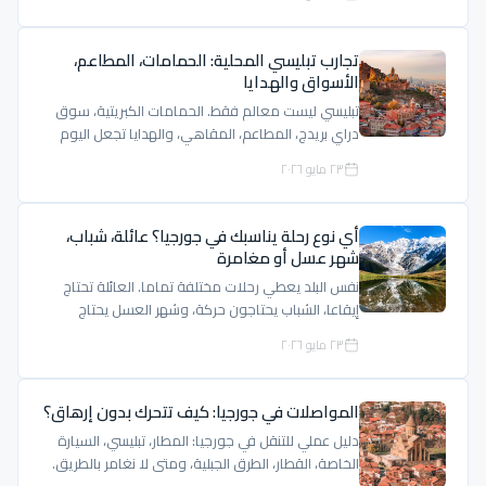
تجارب تبليسي المحلية: الحمامات، المطاعم،
الأسواق والهدايا
تبليسي ليست معالم فقط. الحمامات الكبريتية، سوق
دراي بريدج، المطاعم، المقاهي، والهدايا تجعل اليوم
أكثر حياة.
٢٣ مايو ٢٠٢٦
أي نوع رحلة يناسبك في جورجيا؟ عائلة، شباب،
شهر عسل أو مغامرة
نفس البلد يعطي رحلات مختلفة تماما. العائلة تحتاج
إيقاعا، الشباب يحتاجون حركة، وشهر العسل يحتاج
خصوصية وهدوء.
٢٣ مايو ٢٠٢٦
المواصلات في جورجيا: كيف تتحرك بدون إرهاق؟
دليل عملي للتنقل في جورجيا: المطار، تبليسي، السيارة
الخاصة، القطار، الطرق الجبلية، ومتى لا نغامر بالطريق.