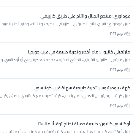
غوداوري: منتجع الجبال والثلج على طريق كازبيغي
دليل غوداوري: التزلج، الثلج، الطريق إلى كازبيغي، الصيف والشتاء، ومتى تختار المبي
٨ يونيو ٢٠٢٦
مارتفيلي كانيون: ماء أخضر وتجربة طبيعة في غرب جورجيا
دليل مارتفيلي كانيون: القوارب، المشي الخفيف، دمجه مع كوتايسي أو أوكاتسي، ومت
٨ يونيو ٢٠٢٦
كهف بروميثيوس: تجربة طبيعية سهلة قرب كوتايسي
دليل كهف بروميثيوس العملي: لمن يناسب، كيف تضيفه مع كوتايسي، ومتى يكون خيارً
٨ يونيو ٢٠٢٦
أوكاتسي كانيون: طبيعة جميلة تحتاج توقيتًا مناسبًا
دليل أوكاتسي كانيون العملي: لمن يناسب، كيف تضيفه مع كوتايسي أو مارتفيلي، وما ا