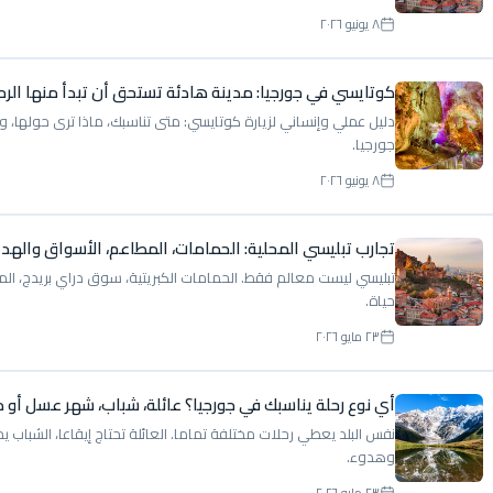
٨ يونيو ٢٠٢٦
كوتايسي في جورجيا: مدينة هادئة تستحق أن تبدأ منها الرح
دليل عملي وإنساني لزيارة كوتايسي: متى تناسبك، ماذا ترى حولها، وك
جورجيا.
٨ يونيو ٢٠٢٦
تجارب تبليسي المحلية: الحمامات، المطاعم، الأسواق والهدا
تبليسي ليست معالم فقط. الحمامات الكبريتية، سوق دراي بريدج، المط
حياة.
٢٣ مايو ٢٠٢٦
أي نوع رحلة يناسبك في جورجيا؟ عائلة، شباب، شهر عسل أو 
نفس البلد يعطي رحلات مختلفة تماما. العائلة تحتاج إيقاعا، الشبا
وهدوء.