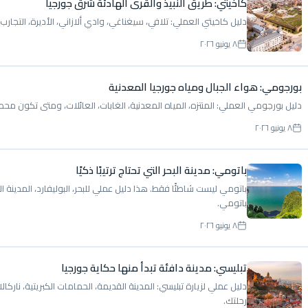
كاخيتي: طريق النبيذ والقرى الهادئة شرق جورجيا
دليل كاخيتي العملي: تلافي، سيغناغي، وادي ألازاني، الأديرة، التجارب 
٨ يونيو ٢٠٢٦
بورجومي: هواء الجبال ومياه جورجيا المعدنية
دليل بورجومي العملي: المنتزه، المياه المعدنية، الغابات، العائلات، ومتى تكون مح
٨ يونيو ٢٠٢٦
باتومي: مدينة البحر التي تحتاج ترتيبًا ذكيًا
باتومي ليست شاطئًا فقط. هذا دليل عملي للبحر، البوليفارد، المدينة ا
باتومي.
٨ يونيو ٢٠٢٦
تبليسي: مدينة دافئة تبدأ منها حكاية جورجيا
دليل عملي لزيارة تبليسي: المدينة القديمة، الحمامات الكبريتية، ناركا
رحلتك.