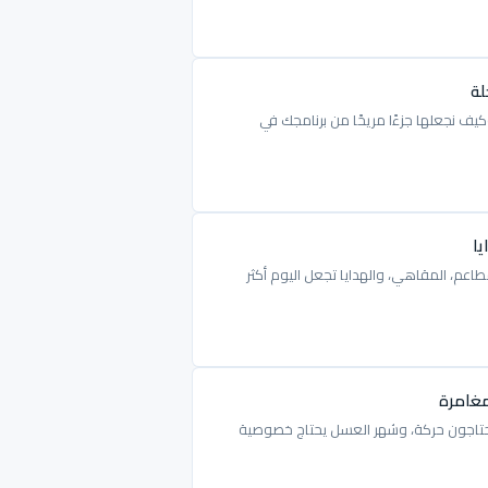
لة
يف نجعلها جزءًا مريحًا من برنامجك في
يا
اعم، المقاهي، والهدايا تجعل اليوم أكثر
مغامرة
ب يحتاجون حركة، وشهر العسل يحتاج خصوصية