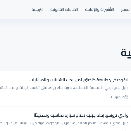
السفر
التأشيرات والإقامة
الخدمات القانونية
الترجمة
ية
لاغوديخي: طبيعة كاخيتي لمن يحب الشلالات والمسارات
دليل لاغوديخي: المحمية، الشلالات، بحيرة بلاك روك، متى تناسب الرحلة، ولماذا تحتا
٨ يونيو ٢٠٢٦
وادي تروسو: رحلة جبلية تحتاج سيارة مناسبة وتخطيطًا
دليل وادي تروسو: المناظر المعدنية، القرى المهجورة، قربه من ستيبانتسميندا، والتصا