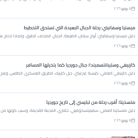
٨ يونيو ٢٠٢٦
ميستيا وسفانيتي: رحلة الجبال البعيدة التي تستحق التخطيط
دليل ميستيا وسفانيتي: أبراج سفان، الطبيعة، الجبال، المتحف، الطرق، ولماذا تحتاج ه
٨ يونيو ٢٠٢٦
كازبيغي وستيبانتسميندا: جبال جورجيا كما يتخيلها المسافر
دليل كازبيغي العملي: كنيسة غيرغيتي، جبل كازبيك، الطريق العسكري، الطقس، وهل تناس
٨ يونيو ٢٠٢٦
متسخيتا: أقرب رحلة من تبليسي إلى تاريخ جورجيا
دليل متسخيتا العملي: سفيتيتسخوفيلي، جفاري، المدينة القديمة، وسبب كونها من أ
٨ يونيو ٢٠٢٦