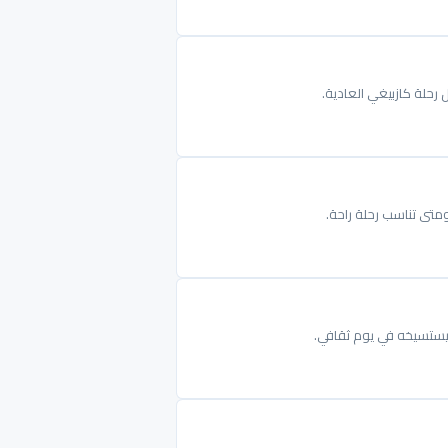
 رحلة كازبيغي العادية.
ومتى تناسب رحلة راحة.
ليستسيخه في يوم ثقافي.