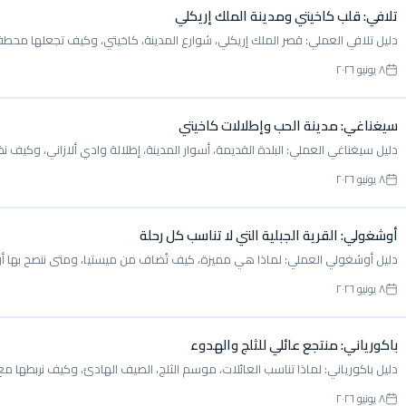
تلافي: قلب كاخيتي ومدينة الملك إريكلي
دليل تلافي العملي: قصر الملك إريكلي، شوارع المدينة، كاخيتي، وكيف تجعلها محطة
٨ يونيو ٢٠٢٦
سيغناغي: مدينة الحب وإطلالات كاخيتي
دليل سيغناغي العملي: البلدة القديمة، أسوار المدينة، إطلالة وادي ألازاني، وكيف ن
٨ يونيو ٢٠٢٦
أوشغولي: القرية الجبلية التي لا تناسب كل رحلة
دليل أوشغولي العملي: لماذا هي مميزة، كيف تُضاف من ميستيا، ومتى ننصح بها أ
٨ يونيو ٢٠٢٦
باكورياني: منتجع عائلي للثلج والهدوء
دليل باكورياني: لماذا تناسب العائلات، موسم الثلج، الصيف الهادئ، وكيف نربطها م
٨ يونيو ٢٠٢٦