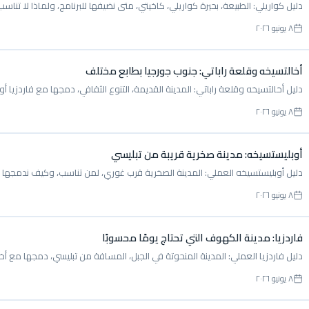
دليل كواريلي: الطبيعة، بحيرة كواريلي، كاخيتي، متى نضيفها للبرنامج، ولماذا لا تناس
٨ يونيو ٢٠٢٦
أخالتسيخه وقلعة راباتي: جنوب جورجيا بطابع مختلف
دليل أخالتسيخه وقلعة راباتي: المدينة القديمة، التنوع الثقافي، دمجها مع فاردزيا
٨ يونيو ٢٠٢٦
أوبليستسيخه: مدينة صخرية قريبة من تبليسي
دليل أوبليستسيخه العملي: المدينة الصخرية قرب غوري، لمن تناسب، وكيف ندمجها 
٨ يونيو ٢٠٢٦
فاردزيا: مدينة الكهوف التي تحتاج يومًا محسوبًا
دليل فاردزيا العملي: المدينة المنحوتة في الجبل، المسافة من تبليسي، دمجها مع أ
٨ يونيو ٢٠٢٦