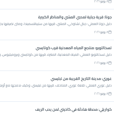
٨ يونيو ٢٠٢٦
جوتا: قرية جبلية لمحبي المشي والمناظر الكبيرة
دليل جوتا العملي: جبال تشاوخي، المشي، قربها من ستيبانتسميندا، ومتى نضيفها بدل
٨ يونيو ٢٠٢٦
تسخالتوبو: منتجع المياه المعدنية قرب كوتايسي
دليل تسخالتوبو العملي: المياه المعدنية، المنتزه، قربها من كوتايسي وبروميثيوس، 
٨ يونيو ٢٠٢٦
غوري: مدينة التاريخ القريبة من تبليسي
دليل غوري العملي: قلعة غوري، المتاحف، قربها من تبليسي، وكيف ندمجها مع أوب
٨ يونيو ٢٠٢٦
كواريلي: محطة هادئة في كاخيتي لمن يحب الريف