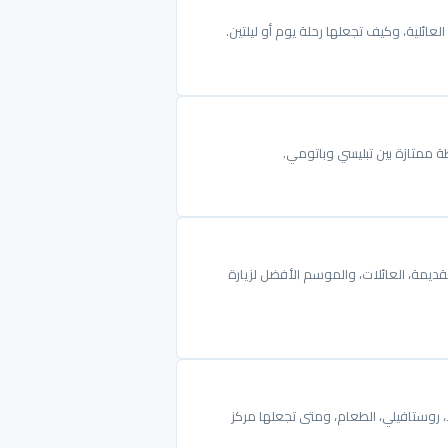
العائلية، وكيف تجعلها رحلة يوم أو ليلتين.
طة ممتازة بين تبليسي وباتومي.
لقديمة، العائلات، والموسم الأفضل لزيارة
لا، روستافيلي، الطعام، ومتى تجعلها مركز