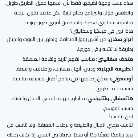
هذه ليست وجهة نضيفها فقط لأن اسمها جميل. الطريق طويل،
والطقس مؤثر، والبرنامج يحتاج ترتيبًا. لكن عندما تكون الرحلة
مناسبة، سفانيتي تعطيك واحدة من أقوى صور جورجيا.
ماذا ترى في ميستيا وسفانيتي؟
أبراج سفان:
من أشهر رموز المنطقة، وتظهر بين البيوت والجبال
بطريقة لا تشبه باقي جورجيا.
متحف سفانيتي:
مناسب لفهم تاريخ وثقافة المنطقة.
الطبيعة الجبلية:
وديان، أنهار، مسارات، وإطلالات واسعة.
أوشغولي:
يمكن إضافتها في برنامج أطول وبسيارة مناسبة،
حسب حالة الطريق.
هاتسفالي وتتنولدي:
مناطق مهمة لمحبي الجبال والشتاء
حسب الموسم.
لمن تناسب؟
تناسب محبي الجبال والطبيعة والرحلات العميقة، ولا تناسب من
يريد برنامجًا خفيفًا جدًا أو سفرًا سريعًا بين المدن. إذا كانت رحلتك