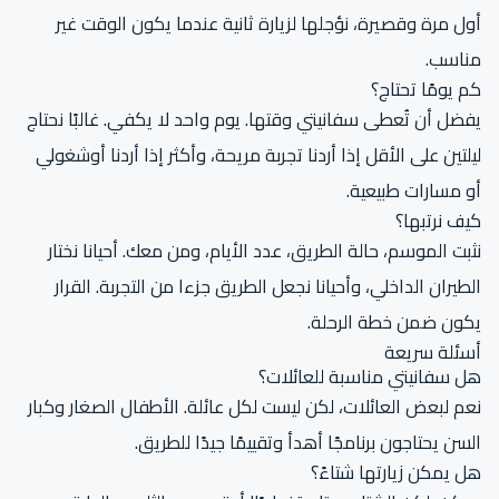
أول مرة وقصيرة، نؤجلها لزيارة ثانية عندما يكون الوقت غير
مناسب.
كم يومًا تحتاج؟
يفضل أن تُعطى سفانيتي وقتها. يوم واحد لا يكفي. غالبًا نحتاج
ليلتين على الأقل إذا أردنا تجربة مريحة، وأكثر إذا أردنا أوشغولي
أو مسارات طبيعية.
كيف نرتبها؟
نثبت الموسم، حالة الطريق، عدد الأيام، ومن معك. أحيانا نختار
الطيران الداخلي، وأحيانا نجعل الطريق جزءا من التجربة. القرار
يكون ضمن خطة الرحلة.
أسئلة سريعة
هل سفانيتي مناسبة للعائلات؟
نعم لبعض العائلات، لكن ليست لكل عائلة. الأطفال الصغار وكبار
السن يحتاجون برنامجًا أهدأ وتقييمًا جيدًا للطريق.
هل يمكن زيارتها شتاءً؟