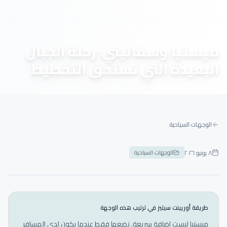
ميستيا وسفانيتي: رحلة الجبال
البعيدة التي تستحق التخطيط
الوجهات السياحية
٨ يونيو ٢٠٢٦
الوجهات السياحية
طريقة أوريينت سيتيز في ترتيب هذه الوجهة
ميستيا ليست إضافة سريعة. نضعها فقط عندما يكون لدى المسافر