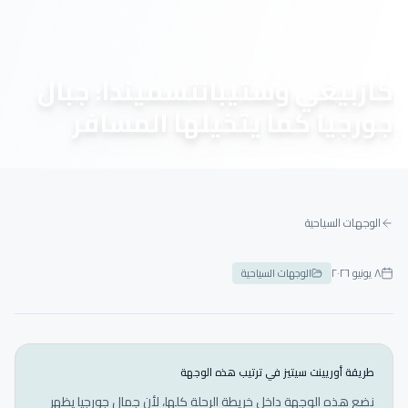
كازبيغي وستيبانتسميندا: جبال
جورجيا كما يتخيلها المسافر
الوجهات السياحية
٨ يونيو ٢٠٢٦
الوجهات السياحية
طريقة أوريينت سيتيز في ترتيب هذه الوجهة
نضع هذه الوجهة داخل خريطة الرحلة كلها، لأن جمال جورجيا يظهر