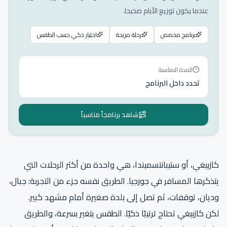
عندما يكون توزيع الأيام صحيحا.
برنامج مخصص
رحلة مريحة
اختيار ذكي حسب الطقس
المدة المناسبة
تحدد داخل البرنامج
شاهد برنامجاً مناسباً
كازبيغي، أو ستيبانتسميندا، هي واحدة من أكثر الرحلات التي
يتذكرها المسافر في جورجيا. الطريق نفسه جزء من التجربة: جبال،
وديان، توقفات، ثم تصل إلى بلدة صغيرة أمام مشهد كبير.
لكن كازبيغي تحتاج ترتيبًا ذكيًا. الطقس يتغير بسرعة، والطريق