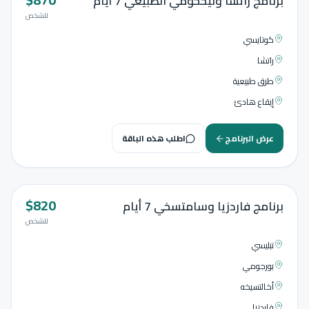
برنامج راتشا وليخخومي الطبيعي 7 أيام
للشخص
كوتايسي
راتشا
طرق طبيعية
إيقاع هادئ
عرض البرنامج
اطلب هذه الباقة
$
820
7
أيام
برنامج فاردزيا وسامتسخي 7 أيام
للشخص
تبليسي
بورجومي
أخالتسيخه
فاردزيا