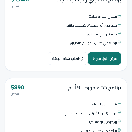
للشخص
تبليسي كبداية هادئة
كوتايسي أو زوغديدي كمحطة طريق
ميستيا وأبراج سفانيتي
أوشغولي حسب الموسم والطريق
عرض البرنامج
اطلب هذه الباقة
$
890
9
أيام
برنامج شتاء جورجيا 9 أيام
للشخص
تبليسي في الشتاء
غوداوري أو باكورياني حسب حالة الثلج
بورجومي أو متسخيتا
برنامج مرن حسب الطقس