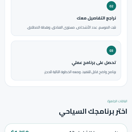
02
نراجع التفاصيل معك
نثبت الموسم، عدد الأشخاص، مستوى الفنادق، ونقطة الانطلاق.
03
تحصل على برنامج عملي
برنامج واضح قابل للتنفيذ، ومعه الخطوة التالية للحجز.
الباقات الجاهزة
اختر برنامجك السياحي
مميز
12
أيام