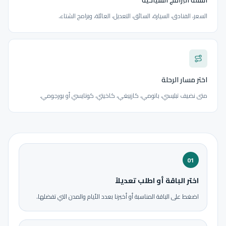
أسئلة البرامج السياحية
السعر، الفنادق، السيارة، السائق، التعديل، العائلة، وبرامج الشتاء.
اختر مسار الرحلة
متى نضيف تبليسي، باتومي، كازبيغي، كاخيتي، كوتايسي أو بورجومي.
01
اختر الباقة أو اطلب تعديلاً
اضغط على الباقة المناسبة أو أخبرنا بعدد الأيام والمدن التي تفضلها.