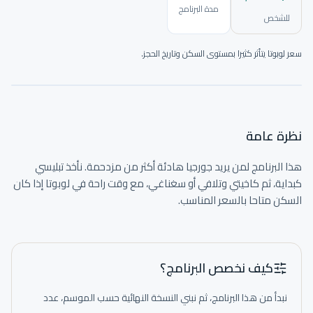
مدة البرنامج
للشخص
سعر لوبوتا يتأثر كثيرا بمستوى السكن وتاريخ الحجز.
نختار المسار والصور والتفاصيل لتكون الرحلة واضحة قبل الحجز.
نظرة عامة
هذا البرنامج لمن يريد جورجيا هادئة أكثر من مزدحمة. نأخذ تبليسي 
كبداية، ثم كاخيتي وتلافي أو سغناغي، مع وقت راحة في لوبوتا إذا كان 
السكن متاحا بالسعر المناسب.
كيف نخصص البرنامج؟
نبدأ من هذا البرنامج، ثم نبني النسخة النهائية حسب الموسم، عدد