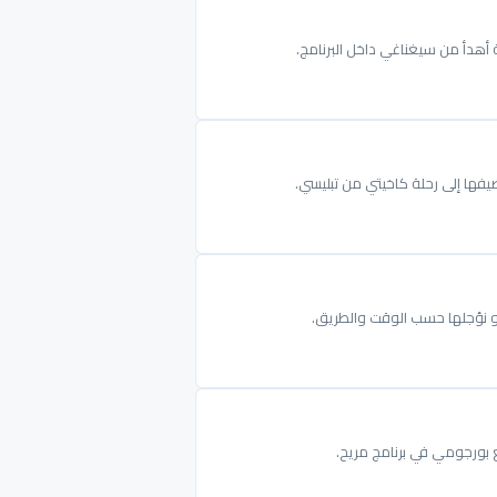
 أهدأ من سيغناغي داخل البرنامج.
ضيفها إلى رحلة كاخيتي من تبليسي.
و نؤجلها حسب الوقت والطريق.
ع بورجومي في برنامج مريح.