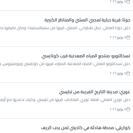
٨ يونيو ٢٠٢٦
جوتا: قرية جبلية لمحبي المشي والمناظر الكبيرة
دليل جوتا العملي: جبال تشاوخي، المشي، قربها من ستيبانتسميندا، ومتى نضيفها بدل
٨ يونيو ٢٠٢٦
تسخالتوبو: منتجع المياه المعدنية قرب كوتايسي
دليل تسخالتوبو العملي: المياه المعدنية، المنتزه، قربها من كوتايسي وبروميثيوس، 
٨ يونيو ٢٠٢٦
غوري: مدينة التاريخ القريبة من تبليسي
دليل غوري العملي: قلعة غوري، المتاحف، قربها من تبليسي، وكيف ندمجها مع أوب
٨ يونيو ٢٠٢٦
كواريلي: محطة هادئة في كاخيتي لمن يحب الريف