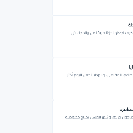
لة
يف نجعلها جزءًا مريحًا من برنامجك في
يا
اعم، المقاهي، والهدايا تجعل اليوم أكثر
مغامرة
ب يحتاجون حركة، وشهر العسل يحتاج خصوصية