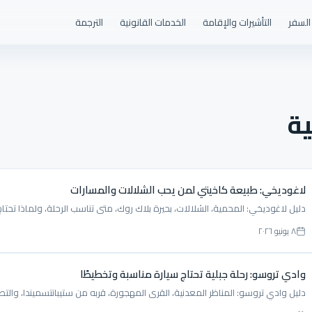
السفر
التأشيرات والإقامة
الخدمات القانونية
الترجمة
ية
لاغوديخي: طبيعة كاخيتي لمن يحب الشلالات والمسارات
دليل لاغوديخي: المحمية، الشلالات، بحيرة بلاك روك، متى تناسب الرحلة، ولماذا تحتا
٨ يونيو ٢٠٢٦
وادي تروسو: رحلة جبلية تحتاج سيارة مناسبة وتخطيطًا
دليل وادي تروسو: المناظر المعدنية، القرى المهجورة، قربه من ستيبانتسميندا، والتصا