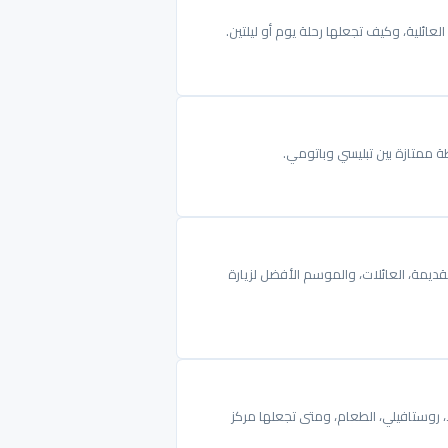
العائلية، وكيف تجعلها رحلة يوم أو ليلتين.
طة ممتازة بين تبليسي وباتومي.
لقديمة، العائلات، والموسم الأفضل لزيارة
لا، روستافيلي، الطعام، ومتى تجعلها مركز