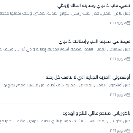
تلافي: قلب كاخيتي ومدينة الملك إريكلي
دليل تلافي العملي: قصر الملك إريكلي، شوارع المدينة، كاخيتي، وكيف تجعلها محطة
٨ يونيو ٢٠٢٦
سيغناغي: مدينة الحب وإطلالات كاخيتي
دليل سيغناغي العملي: البلدة القديمة، أسوار المدينة، إطلالة وادي ألازاني، وكيف ن
٨ يونيو ٢٠٢٦
أوشغولي: القرية الجبلية التي لا تناسب كل رحلة
دليل أوشغولي العملي: لماذا هي مميزة، كيف تُضاف من ميستيا، ومتى ننصح بها أ
٨ يونيو ٢٠٢٦
باكورياني: منتجع عائلي للثلج والهدوء
دليل باكورياني: لماذا تناسب العائلات، موسم الثلج، الصيف الهادئ، وكيف نربطها م
٨ يونيو ٢٠٢٦