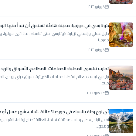
٨ يونيو ٢٠٢٦
كوتايسي في جورجيا: مدينة هادئة تستحق أن تبدأ منها الرح
دليل عملي وإنساني لزيارة كوتايسي: متى تناسبك، ماذا ترى حولها، وك
جورجيا.
٨ يونيو ٢٠٢٦
تجارب تبليسي المحلية: الحمامات، المطاعم، الأسواق والهدا
تبليسي ليست معالم فقط. الحمامات الكبريتية، سوق دراي بريدج، المط
حياة.
٢٣ مايو ٢٠٢٦
أي نوع رحلة يناسبك في جورجيا؟ عائلة، شباب، شهر عسل أو 
نفس البلد يعطي رحلات مختلفة تماما. العائلة تحتاج إيقاعا، الشبا
وهدوء.