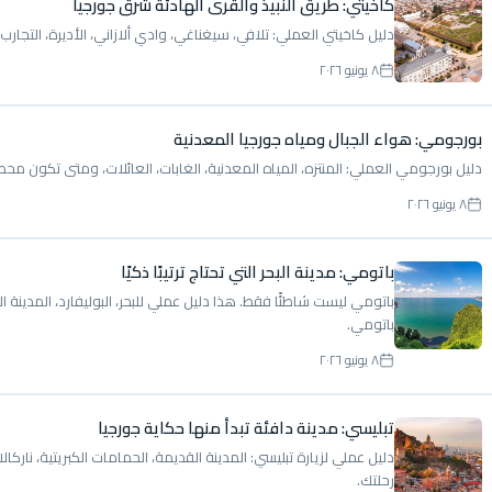
كاخيتي: طريق النبيذ والقرى الهادئة شرق جورجيا
دليل كاخيتي العملي: تلافي، سيغناغي، وادي ألازاني، الأديرة، التجارب 
٨ يونيو ٢٠٢٦
بورجومي: هواء الجبال ومياه جورجيا المعدنية
دليل بورجومي العملي: المنتزه، المياه المعدنية، الغابات، العائلات، ومتى تكون مح
٨ يونيو ٢٠٢٦
باتومي: مدينة البحر التي تحتاج ترتيبًا ذكيًا
باتومي ليست شاطئًا فقط. هذا دليل عملي للبحر، البوليفارد، المدينة ا
باتومي.
٨ يونيو ٢٠٢٦
تبليسي: مدينة دافئة تبدأ منها حكاية جورجيا
دليل عملي لزيارة تبليسي: المدينة القديمة، الحمامات الكبريتية، ناركا
رحلتك.