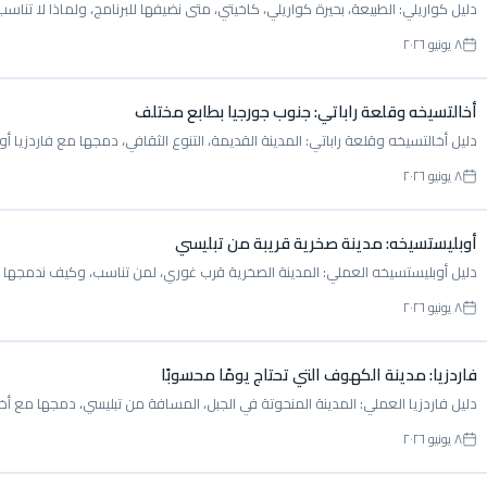
دليل كواريلي: الطبيعة، بحيرة كواريلي، كاخيتي، متى نضيفها للبرنامج، ولماذا لا تناس
٨ يونيو ٢٠٢٦
أخالتسيخه وقلعة راباتي: جنوب جورجيا بطابع مختلف
دليل أخالتسيخه وقلعة راباتي: المدينة القديمة، التنوع الثقافي، دمجها مع فاردزيا
٨ يونيو ٢٠٢٦
أوبليستسيخه: مدينة صخرية قريبة من تبليسي
دليل أوبليستسيخه العملي: المدينة الصخرية قرب غوري، لمن تناسب، وكيف ندمجها 
٨ يونيو ٢٠٢٦
فاردزيا: مدينة الكهوف التي تحتاج يومًا محسوبًا
دليل فاردزيا العملي: المدينة المنحوتة في الجبل، المسافة من تبليسي، دمجها مع أ
٨ يونيو ٢٠٢٦