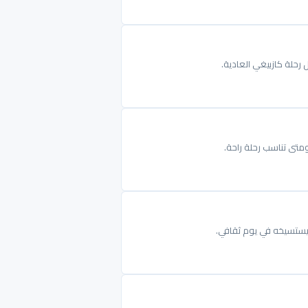
 رحلة كازبيغي العادية.
ومتى تناسب رحلة راحة.
ليستسيخه في يوم ثقافي.