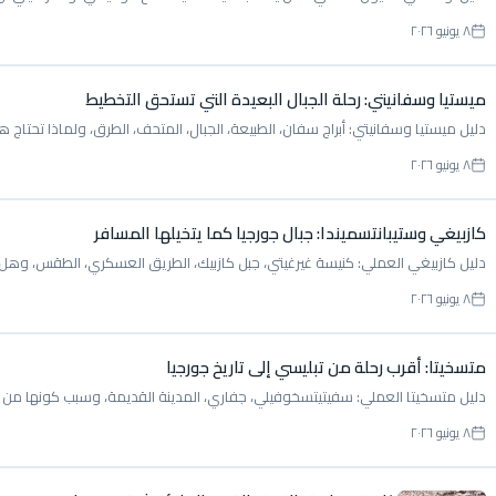
٨ يونيو ٢٠٢٦
ميستيا وسفانيتي: رحلة الجبال البعيدة التي تستحق التخطيط
دليل ميستيا وسفانيتي: أبراج سفان، الطبيعة، الجبال، المتحف، الطرق، ولماذا تحتاج ه
٨ يونيو ٢٠٢٦
كازبيغي وستيبانتسميندا: جبال جورجيا كما يتخيلها المسافر
دليل كازبيغي العملي: كنيسة غيرغيتي، جبل كازبيك، الطريق العسكري، الطقس، وهل تناس
٨ يونيو ٢٠٢٦
متسخيتا: أقرب رحلة من تبليسي إلى تاريخ جورجيا
دليل متسخيتا العملي: سفيتيتسخوفيلي، جفاري، المدينة القديمة، وسبب كونها من أ
٨ يونيو ٢٠٢٦