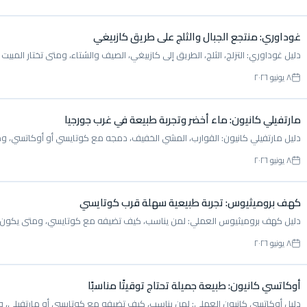
غوداوري: منتجع الجبال والثلج على طريق كازبيغي
دليل غوداوري: التزلج، الثلج، الطريق إلى كازبيغي، الصيف والشتاء، ومتى تختار المبي
٨ يونيو ٢٠٢٦
مارتفيلي كانيون: ماء أخضر وتجربة طبيعة في غرب جورجيا
دليل مارتفيلي كانيون: القوارب، المشي الخفيف، دمجه مع كوتايسي أو أوكاتسي، ومت
٨ يونيو ٢٠٢٦
كهف بروميثيوس: تجربة طبيعية سهلة قرب كوتايسي
دليل كهف بروميثيوس العملي: لمن يناسب، كيف تضيفه مع كوتايسي، ومتى يكون خيارً
٨ يونيو ٢٠٢٦
أوكاتسي كانيون: طبيعة جميلة تحتاج توقيتًا مناسبًا
دليل أوكاتسي كانيون العملي: لمن يناسب، كيف تضيفه مع كوتايسي أو مارتفيلي، وما ا