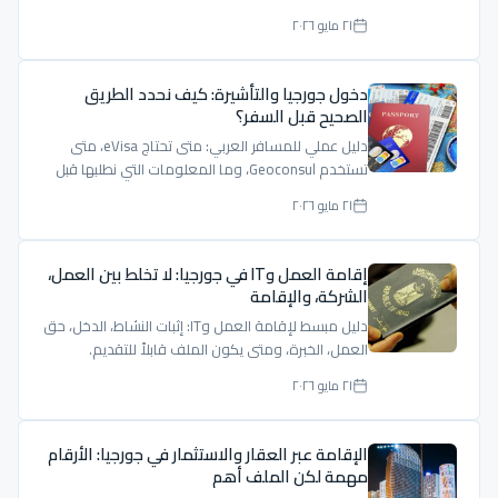
٢١ مايو ٢٠٢٦
دخول جورجيا والتأشيرة: كيف نحدد الطريق
الصحيح قبل السفر؟
دليل عملي للمسافر العربي: متى تحتاج eVisa، متى
تستخدم Geoconsul، وما المعلومات التي نطلبها قبل
إعطاء جواب واضح.
٢١ مايو ٢٠٢٦
إقامة العمل وIT في جورجيا: لا تخلط بين العمل،
الشركة، والإقامة
دليل مبسط لإقامة العمل وIT: إثبات النشاط، الدخل، حق
العمل، الخبرة، ومتى يكون الملف قابلاً للتقديم.
٢١ مايو ٢٠٢٦
الإقامة عبر العقار والاستثمار في جورجيا: الأرقام
مهمة لكن الملف أهم