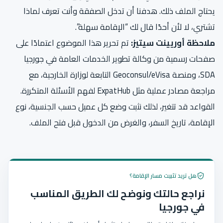
يحتاج الملف ذلك. هدفنا أن تدخل الصفقة وأنت تعرف لماذا
تشتري، لا لأن أحدًا قال لك “الإقامة سهلة”.
ملاحظة أوريينت سيتيز:
تم تحرير هذا الموضوع اعتمادًا على
صفحات رسمية من وكالة تطوير الخدمات العامة في جورجيا
SDA، ومنصة Geoconsul/eVisa التابعة لوزارة الخارجية، مع
مراجعة مصادر عملية مثل ExpatHub لفهم الأسئلة المتكررة.
القواعد قد تتغير، لذلك نثبت وضع كل عميل حسب الجنسية، نوع
الإقامة، تاريخ السفر، والغرض من الدخول قبل فتح الملف.
هل تريد تثبيت مسار الإقامة؟
نراجع حالتك ونوضح لك الطريق المناسب
في جورجيا