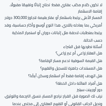
لا تكون كلام مكتب عقاري فقط؛ تحتاج إثباتًا وتقييمًا مقبولًا.
إقامة الاستثمار
المسار الأعلى يرتبط باستثمار أو عقار بقيمة تتجاوز 300,000 دولار
أمريكي بما يعادله باللاري. هذا النوع أوسع وأكثر حساسية، وقد
يرتبط بمتطلبات لاحقة مثل إثباتات دوران أو استمرار الملكية
حسب الحالة.
أسئلة نطرحها قبل الشراء
هل العقار زراعي أم غير زراعي؟
هل القيمة السوقية تدعم مسار الإقامة؟
هل المستندات جاهزة للتسجيل والتقييم؟
هل الهدف إقامة فقط أم استثمار وسكن أيضًا؟
هل أفراد العائلة داخل الخطة؟
دور أوريينت سيتيز
نرتب لك الصورة قبل القرار: نراجع المسار، ننسق الترجمة والتوثيق،
ونحيل الجانب القانوني أو التقييم العقاري إلى مختص عندما