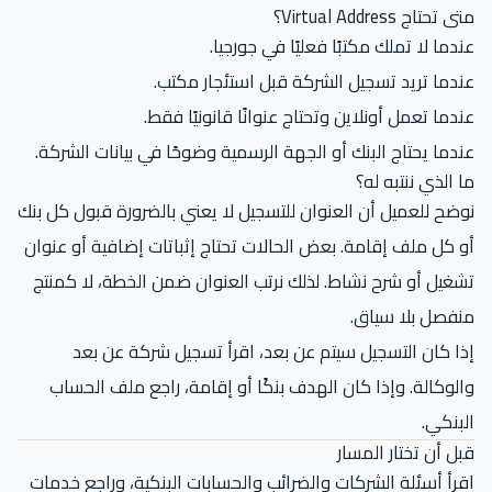
متى تحتاج Virtual Address؟
عندما لا تملك مكتبًا فعليًا في جورجيا.
عندما تريد تسجيل الشركة قبل استئجار مكتب.
عندما تعمل أونلاين وتحتاج عنوانًا قانونيًا فقط.
عندما يحتاج البنك أو الجهة الرسمية وضوحًا في بيانات الشركة.
ما الذي ننتبه له؟
نوضح للعميل أن العنوان للتسجيل لا يعني بالضرورة قبول كل بنك
أو كل ملف إقامة. بعض الحالات تحتاج إثباتات إضافية أو عنوان
تشغيل أو شرح نشاط. لذلك نرتب العنوان ضمن الخطة، لا كمنتج
منفصل بلا سياق.
إذا كان التسجيل سيتم عن بعد، اقرأ
تسجيل شركة عن بعد
والوكالة
. وإذا كان الهدف بنكًا أو إقامة، راجع
ملف الحساب
البنكي
.
قبل أن تختار المسار
اقرأ
أسئلة الشركات والضرائب والحسابات البنكية
، وراجع
خدمات