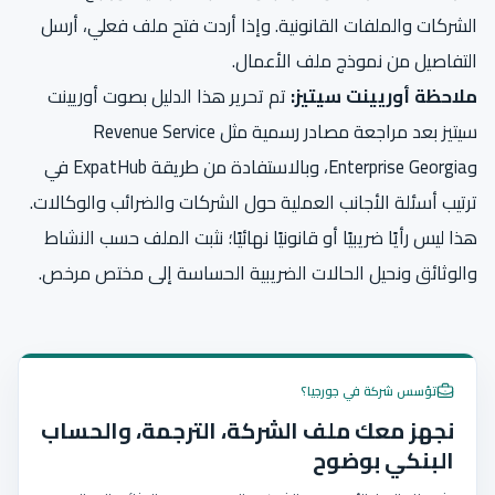
الشركات والملفات القانونية
. وإذا أردت فتح ملف فعلي، أرسل
التفاصيل من
نموذج ملف الأعمال
.
ملاحظة أوريينت سيتيز:
تم تحرير هذا الدليل بصوت أوريينت
سيتيز بعد مراجعة مصادر رسمية مثل Revenue Service
وEnterprise Georgia، وبالاستفادة من طريقة ExpatHub في
ترتيب أسئلة الأجانب العملية حول الشركات والضرائب والوكالات.
هذا ليس رأيًا ضريبيًا أو قانونيًا نهائيًا؛ نثبت الملف حسب النشاط
والوثائق ونحيل الحالات الضريبية الحساسة إلى مختص مرخص.
تؤسس شركة في جورجيا؟
نجهز معك ملف الشركة، الترجمة، والحساب
البنكي بوضوح