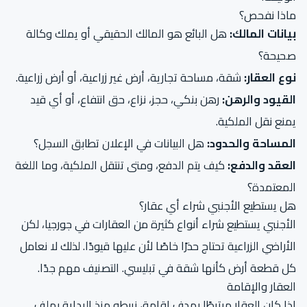
ماذا نفحص؟
بيانات المالك:
هل البائع هو المالك الحقيقي أو يملك وكالة
صحيحة؟
نوع العقار:
شقة، مساحة تجارية، أرض غير زراعية، أو أرض زراعية.
القيود والرهن:
رهن بنكي، حجز، نزاع، حق انتفاع، أو أي قيد
يمنع نقل الملكية.
المساحة والحدود:
هل البيانات في الإعلان تطابق السجل؟
العقد والدفع:
كيف يتم الدفع، ومتى تنتقل الملكية، وما اللغة
المعتمدة؟
هل يستطيع الأجنبي شراء أي عقار؟
الأجنبي يستطيع شراء أنواع كثيرة من العقارات في جورجيا، لكن
الأراضي الزراعية تحتاج حذرًا خاصًا لأن عليها قيودًا. لذلك لا نعامل
كل قطعة أرض كأنها شقة في تبليسي. التصنيف مهم جدًا.
العقار والإقامة
إذا كان العقار مرتبطًا بهدف إقامة، نربطه منذ البداية بملف