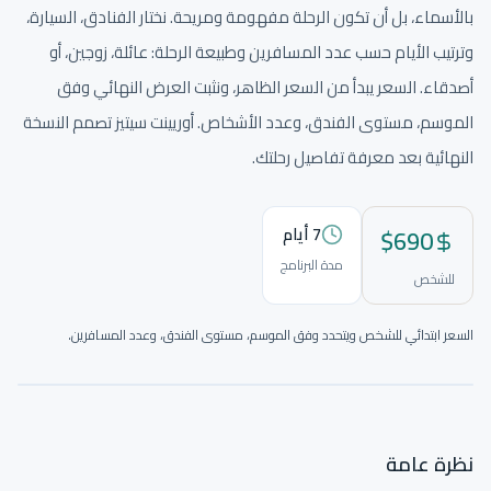
بالأسماء، بل أن تكون الرحلة مفهومة ومريحة. نختار الفنادق، السيارة،
وترتيب الأيام حسب عدد المسافرين وطبيعة الرحلة: عائلة، زوجين، أو
أصدقاء. السعر يبدأ من السعر الظاهر، ونثبت العرض النهائي وفق
الموسم، مستوى الفندق، وعدد الأشخاص. أوريينت سيتيز تصمم النسخة
النهائية بعد معرفة تفاصيل رحلتك.
690
$
7
أيام
مدة البرنامج
للشخص
السعر ابتدائي للشخص ويتحدد وفق الموسم، مستوى الفندق، وعدد المسافرين.
نختار المسار والصور والتفاصيل لتكون الرحلة واضحة قبل الحجز.
نظرة عامة