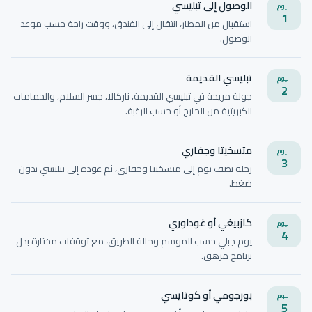
الوصول إلى تبليسي
اليوم
1
استقبال من المطار، انتقال إلى الفندق، ووقت راحة حسب موعد
الوصول.
تبليسي القديمة
اليوم
2
جولة مريحة في تبليسي القديمة، ناركالا، جسر السلام، والحمامات
الكبريتية من الخارج أو حسب الرغبة.
متسخيتا وجفاري
اليوم
3
رحلة نصف يوم إلى متسخيتا وجفاري، ثم عودة إلى تبليسي بدون
ضغط.
كازبيغي أو غوداوري
اليوم
4
يوم جبلي حسب الموسم وحالة الطريق، مع توقفات مختارة بدل
برنامج مرهق.
بورجومي أو كوتايسي
اليوم
5