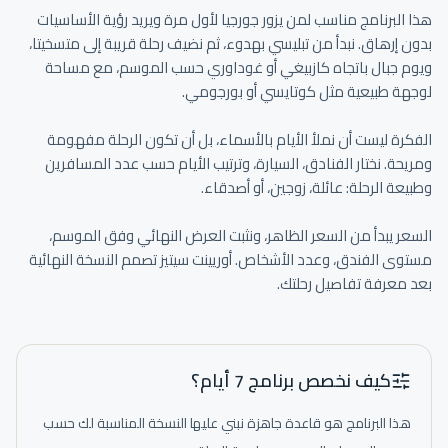
هذا البرنامج مناسب لمن يزور جورجيا لأول مرة ويريد رؤية الأساسيات 
بدون إرهاق. نبدأ من تبليسي بهدوء، ثم نضيف رحلة قريبة إلى متسخيتا، 
ويوم جبال باتجاه كازبيغي أو غوداوري حسب الموسم، مع مساحة 
الفكرة ليست أن نملأ الأيام بالأسماء، بل أن تكون الرحلة مفهومة 
ومريحة. نختار الفنادق، السيارة، وترتيب الأيام حسب عدد المسافرين 
السعر يبدأ من السعر الظاهر، ونثبت العرض النهائي وفق الموسم، 
مستوى الفندق، وعدد الأشخاص. أوريينت سيتيز تصمم النسخة النهائية 
بعد معرفة تفاصيل رحلتك.
كيف نخصص برنامج 7 أيام؟
هذا البرنامج هو قاعدة جاهزة نبني عليها النسخة المناسبة لك حسب