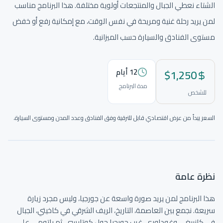
الشتاء نعطي الجبال والمنتجعات أولوية مختلفة. هذا البرنامج مناسب
لمن يريد رحلة غنية ومريحة في نفس الوقت، مع إمكانية رفع أو خفض
مستوى الفنادق والسيارة حسب الميزانية.
1,250
$
12
أيام
مدة البرنامج
للشخص
السعر يبدأ من عرض اقتصادي قابل للترقية وفق الفنادق وعدد المدن ومستوى السيارة.
نختار المسار والصور والتفاصيل لتكون الرحلة واضحة قبل الحجز.
نظرة عامة
هذا البرنامج لمن يريد صورة واسعة عن جورجيا، وليس مجرد زيارة 
سريعة. نجمع بين العاصمة، التاريخ، الريف الشرقي في كاخيتي، الجبال 
في كازبيغي وغوداوري، غرب جورجيا حول كوتايسي، ثم باتومي على 