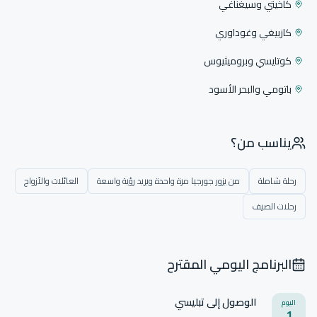
كاخيتي وسيغناغي
كازبيغي وغوداوري
كوتايسي وبروميثيوس
باتومي والبحر الأسود
يناسب من؟
رحلة شاملة
من يزور جورجيا مرة واحدة ويريد رؤية واسعة
العائلات والأزواج
رحلات الصيف
البرنامج اليومي المقترح
الوصول إلى تبليسي
اليوم
1