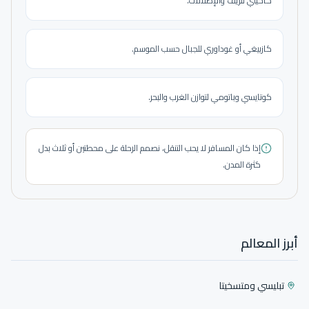
كاخيتي للريف والإطلالات.
كازبيغي أو غوداوري للجبال حسب الموسم.
كوتايسي وباتومي لتوازن الغرب والبحر.
إذا كان المسافر لا يحب التنقل، نصمم الرحلة على محطتين أو ثلاث بدل
كثرة المدن.
أبرز المعالم
تبليسي ومتسخيتا