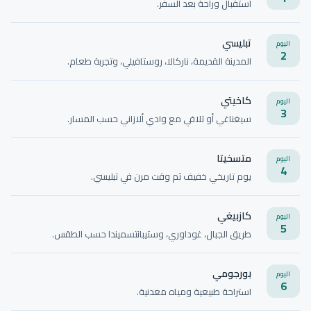
استقبال وراحة بعد السفر.
تبليسي
اليوم
2
المدينة القديمة، ناركالا، روستافيلي، وتجربة طعام.
كاخيتي
اليوم
3
سيغناغي أو تلافي مع وادي ألازاني حسب المسار.
متسخيتا
اليوم
4
يوم تاريخي خفيف ثم وقت مرن في تبليسي.
كازبيغي
اليوم
5
طريق الجبال، غوداوري، وستيبانتسميندا حسب الطقس.
بورجومي
اليوم
6
استراحة طبيعية ومياه معدنية.