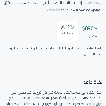
ونعدل المسار إذا احتاج الأمر. السعر يبدأ من السعر الظاهر، ويتحدد وفق
الفنادق وموسم السفر وعدد الأشخاص.
890
$
9
أيام
مدة البرنامج
للشخص
برامج الشتاء تتحدد وفق الثلج وحالة الطرق، لذلك نثبت السعر النهائي بعد معرفة التاريخ
وعدد الأشخاص.
نختار المسار والصور والتفاصيل لتكون الرحلة واضحة قبل الحجز.
نظرة عامة
رحلة الشتاء في جورجيا تحتاج مرونة قبل كل شيء. الثلج جميل، لكن 
الطريق والطقس يفرضان أحيانًا تعديل اليوم. لذلك نبني هذا البرنامج 
حول تبليسي، ثم نضيف غوداوري أو باكورياني حسب حالة الثلج، مع أيام 