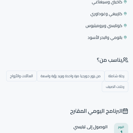
كاخيتي وسيغناغي
كازبيغي وغوداوري
كوتايسي وبروميثيوس
باتومي والبحر الأسود
يناسب من؟
رحلة شاملة
من يزور جورجيا مرة واحدة ويريد رؤية واسعة
العائلات والأزواج
رحلات الصيف
البرنامج اليومي المقترح
الوصول إلى تبليسي
اليوم
1