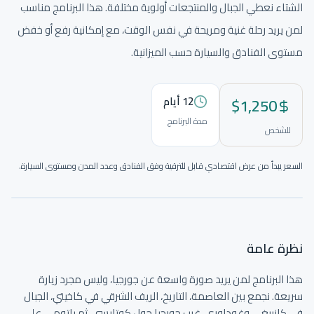
الشتاء نعطي الجبال والمنتجعات أولوية مختلفة. هذا البرنامج مناسب
لمن يريد رحلة غنية ومريحة في نفس الوقت، مع إمكانية رفع أو خفض
مستوى الفنادق والسيارة حسب الميزانية.
1,250
$
12
أيام
مدة البرنامج
للشخص
السعر يبدأ من عرض اقتصادي قابل للترقية وفق الفنادق وعدد المدن ومستوى السيارة.
نختار المسار والصور والتفاصيل لتكون الرحلة واضحة قبل الحجز.
نظرة عامة
هذا البرنامج لمن يريد صورة واسعة عن جورجيا، وليس مجرد زيارة 
سريعة. نجمع بين العاصمة، التاريخ، الريف الشرقي في كاخيتي، الجبال 
في كازبيغي وغوداوري، غرب جورجيا حول كوتايسي، ثم باتومي على 