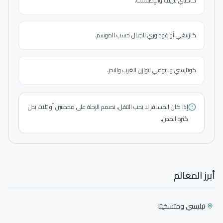
كاخيتي للريف والإطلالات.
كازبيغي أو غوداوري للجبال حسب الموسم.
كوتايسي وباتومي لتوازن الغرب والبحر.
إذا كان المسافر لا يحب التنقل، نصمم الرحلة على محطتين أو ثلاث بدل
كثرة المدن.
أبرز المعالم
تبليسي ومتسخيتا