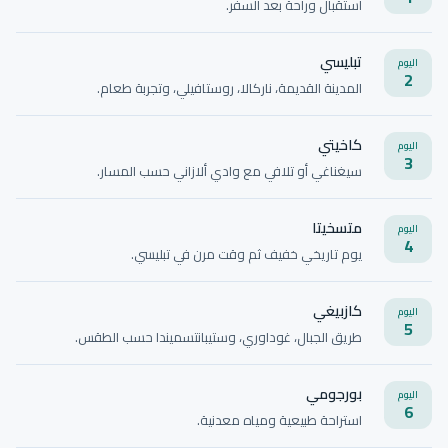
استقبال وراحة بعد السفر.
تبليسي
اليوم
2
المدينة القديمة، ناركالا، روستافيلي، وتجربة طعام.
كاخيتي
اليوم
3
سيغناغي أو تلافي مع وادي ألازاني حسب المسار.
متسخيتا
اليوم
4
يوم تاريخي خفيف ثم وقت مرن في تبليسي.
كازبيغي
اليوم
5
طريق الجبال، غوداوري، وستيبانتسميندا حسب الطقس.
بورجومي
اليوم
6
استراحة طبيعية ومياه معدنية.