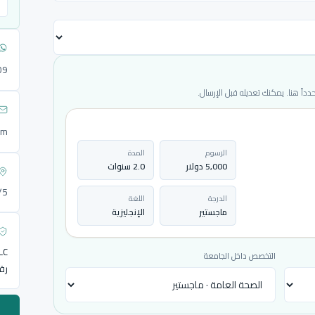
09
ً هنا. يمكنك تعديله قبل الإرسال.
om
الرسوم
المدة
5,000 دولار
2.0 سنوات
72/5
الدرجة
اللغة
ماجستير
الإنجليزية
LLC
التخصص داخل الجامعة
رق