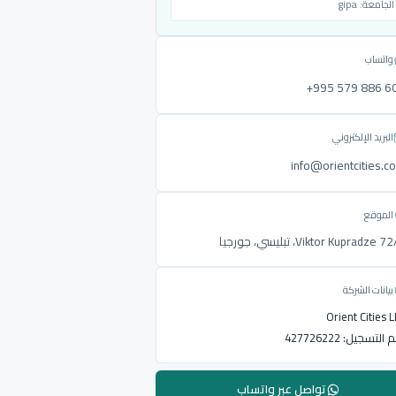
الجامعة:
gipa
واتساب
‎+995 579 886 6
البريد الإلكتروني
info@orientcities.c
الموقع
Viktor Kupradze ، تبليسي، جورجيا
بيانات الشركة
Orient Cities 
م التسجيل:
427726222
تواصل عبر واتساب