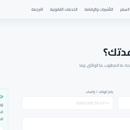
السفر
التأشيرات والإقامة
الخدمات القانونية
الترجمة
دتك؟
: ما المطلوب، ما الوثائق، وما
رقم الهاتف / واتساب
للق
الش
الم