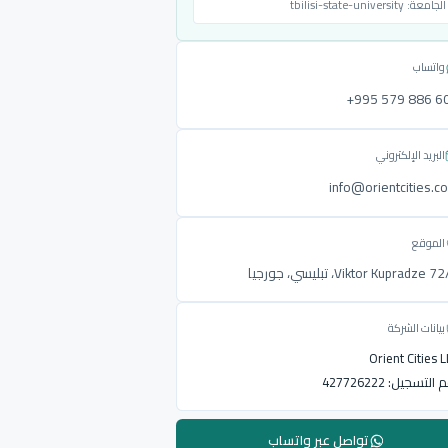
الجامعة:
tbilisi-state-university
واتساب
‎+995 579 886 6
البريد الإلكتروني
info@orientcities.c
الموقع
Viktor Kupradze ، تبليسي، جورجيا
بيانات الشركة
Orient Cities 
م التسجيل:
427726222
تواصل عبر واتساب