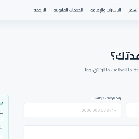
السفر
التأشيرات والإقامة
الخدمات القانونية
الترجمة
دتك؟
: ما المطلوب، ما الوثائق، وما
رقم الهاتف / واتساب
للق
الش
الم