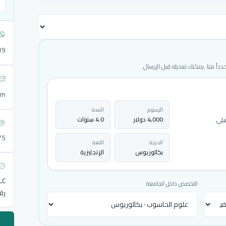
09
ً هنا. يمكنك تعديله قبل الإرسال.
om
الرسوم
المدة
يلي
4,000 دولار
4.0 سنوات
72/5
الدرجة
اللغة
بكالوريوس
الإنجليزية
LLC
التخصص داخل الجامعة
رق